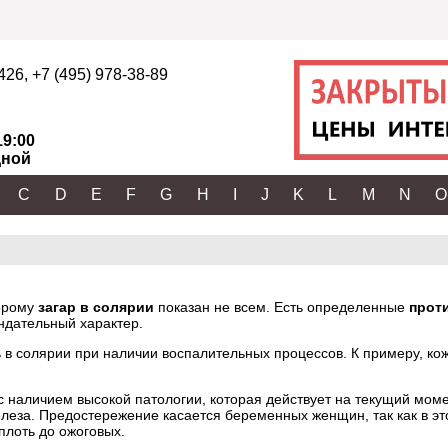
2426
,
+7 (495) 978-38-89
19:00
ной
C
D
E
F
G
H
I
J
K
L
M
N
O
торому
загар в солярии
показан не всем. Есть определенные
проти
ендательный характер.
 в солярии при наличии воспалительных процессов. К примеру, ко
 наличием высокой патологии, которая действует на текущий момен
леза. Предостережение касается беременных женщин, так как в э
плоть до ожоговых.