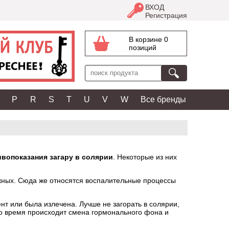
ВХОД
Регистрация
В корзине 0
позиций
P
R
S
T
U
V
W
Все бренды
вопоказания загару в солярии
. Некоторые из них
жных. Сюда же относятся воспалительные процессы
т или была излечена. Лучше не загорать в солярии,
то время происходит смена гормонального фона и