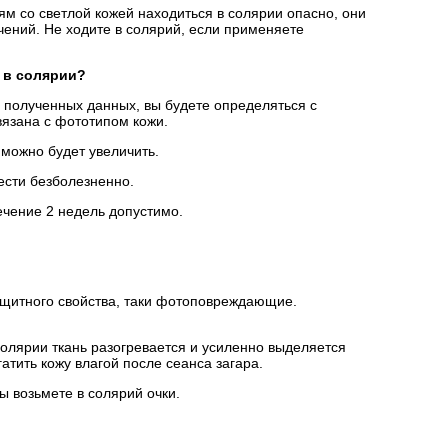
м со светлой кожей находиться в солярии опасно, они
чений. Не ходите в солярий, если применяете
 в солярии?
з полученных данных, вы будете определяться с
вязана с фототипом кожи.
 можно будет увеличить.
ести безболезненно.
течение 2 недель допустимо.
защитного свойства, таки фотоповреждающие.
солярии ткань разогревается и усиленно выделяется
гатить кожу влагой после сеанса загара.
ы возьмете в солярий очки.