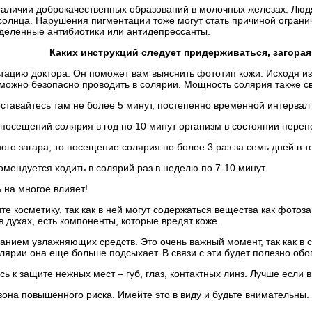
наличии доброкачественных образований в молочных железах. Людя
солнца. Нарушения пигментации тоже могут стать причиной ограни
деленные антибиотики или антидепрессанты.
Каких инструкций следует придерживаться, загорая
ьтацию доктора. Он поможет вам выяснить фототип кожи. Исходя и
можно безопасно проводить в солярии. Мощность солярия также с
оставайтесь там не более 5 минут, постепенно временной интервал
посещений солярия в год по 10 минут организм в состоянии перен
ого загара, то посещение солярия не более 3 раз за семь дней в 
омендуется ходить в солярий раз в неделю по 7-10 минут.
 на многое влияет!
те косметику, так как в ней могут содержаться вещества как фото
в духах, есть компоненты, которые вредят коже.
анием увлажняющих средств. Это очень важный момент, так как в 
солярии она еще больше подсыхает. В связи с эти будет полезно обо
ь к защите нежных мест – губ, глаз, контактных линз. Лучше если в
зона повышенного риска. Имейте это в виду и будьте внимательны.