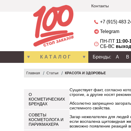
Контакты
+7 (915) 483 
Telegram
ПН-ПТ
11:00-
СБ-ВС
выход
КАТАЛОГ
Бренды:
A
B
Главная
Статьи
КРАСОТА И ЗДОРОВЬЕ
Существует факт, согласно ко
О
строгие, а другие носят реком
КОСМЕТИЧЕСКИХ
Абсолютно запрещено загорать
БРЕНДАХ
системного свойства.
СОВЕТЫ
Загар нежелателен для людей с
КОСМЕТОЛОГА И
если воспалена щитовидная же
ПАРИКМАХЕРА
возможно появление реакций в