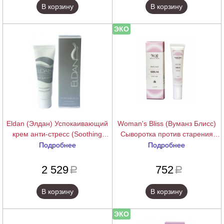
В корзину
В корзину
ЭКО
Eldan (Элдан) Успокаивающий
Woman's Bliss (Вуманз Блисс)
крем анти-стресс (Soothing
Сыворотка против старения
Cream), 30 мл.
(Anti-age serum), 15 мл
Подробнее
Подробнее
подробнее
подробнее
2 529
752
a
a
В корзину
В корзину
ЭКО