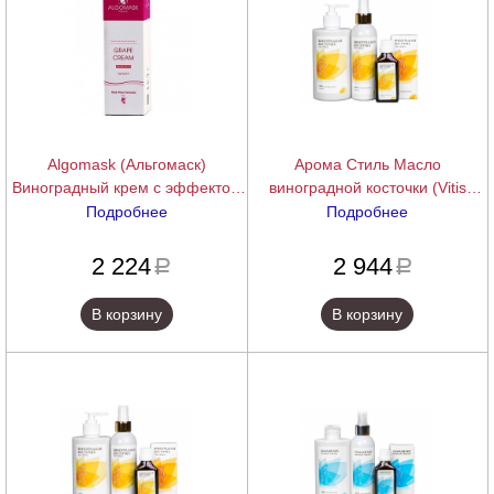
Algomask (Альгомаск)
Арома Стиль Масло
Виноградный крем с эффектом
виноградной косточки (Vitis
ботокса (Grape Cream with Botox
vinifera), 1000 мл
Подробнее
Подробнее
effect), 50 мл.
подробнее
подробнее
2 224
2 944
a
a
В корзину
В корзину