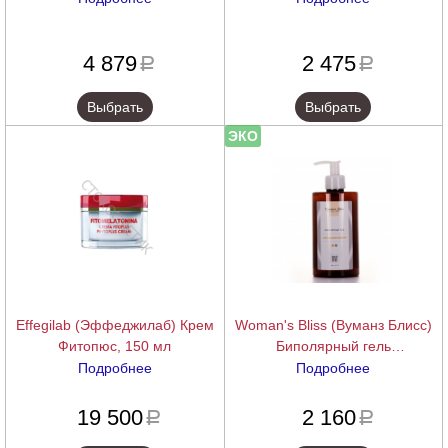
Age Optimal Youth Cream Face
подробнее
подробнее
and Eyes), 50/100 мл
4 879
2 475
a
a
Выбрать
Выбрать
ЭКО
Effegilab (Эффеджилаб) Крем
Woman's Bliss (Вуманз Блисс)
Фитопюс, 150 мл
Биполярный гель
«Омолаживающий», 460 мл.
Подробнее
Подробнее
подробнее
подробнее
19 500
2 160
a
a