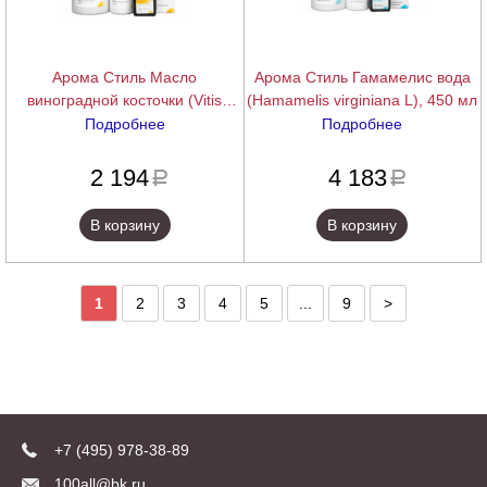
Арома Стиль Масло
Арома Стиль Гамамелис вода
виноградной косточки (Vitis
(Hamamelis virginiana L), 450 мл
vinifera), 450 мл
Подробнее
Подробнее
подробнее
подробнее
2 194
4 183
a
a
В корзину
В корзину
1
2
3
4
5
...
9
>
+7 (495) 978-38-89
100all@bk.ru