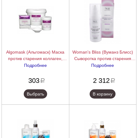
Algomask (Альгомаск) Маска
Woman's Bliss (Вуманз Блисс)
против старения коллаген,
Сыворотка против старения
эластин и гиалуроновая кислота
(Anti-age serum), 50 мл
Подробнее
Подробнее
(Lifting Base), 25/200/1000 г.
подробнее
подробнее
303
2 312
a
a
Выбрать
В корзину