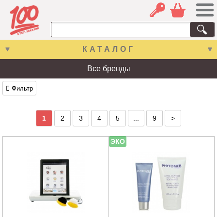
КАТАЛОГ
Все бренды
Фильтр
1
2
3
4
5
...
9
>
ЭКО