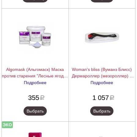
Algomask (Альгомаск) Маска
Woman's bliss (Вуманз Блисс)
против старения "Лесные ягоды"
Дермароллер (мезороллер) с
(Forest berries peel of mask),
титановыми иглами 0,5/1,0/1,5
Подробнее
Подробнее
25/200/1000 г.
мм
подробнее
подробнее
355
1 057
a
a
Выбрать
Выбрать
ЭКО