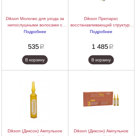
Dikson Молочко для ухода за
Dikson Препарат,
непослушными волосами с
восстанавливающий структуру
разглаживающим эффектом
волос, укрепляющий корни
Подробнее
Подробнее
MILK SYSTEM, 100 мл.
STRUCTUR FORT, ампулы 10
подробнее
подробнее
шт. по 12 мл.
535
1 485
a
a
В корзину
В корзину
Dikson (Диксон) Ампульное
Dikson (Диксон) Ампульное