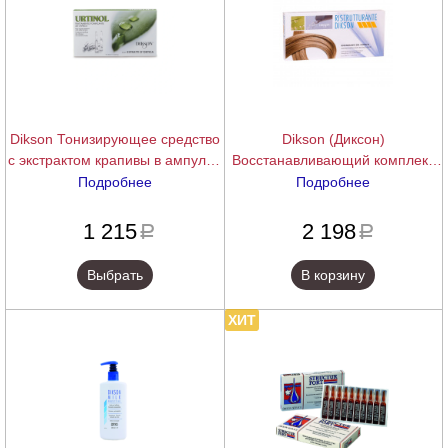
Dikson Тонизирующее средство
Dikson (Диксон)
с экстрактом крапивы в ампулах
Восстанавливающий комплекс
Urtinol, 10 x 10 мл
для волос Ristrutturante 12х12
Подробнее
Подробнее
мл.
подробнее
подробнее
1 215
2 198
a
a
Выбрать
В корзину
ХИТ