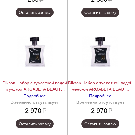
Оставить заявку
Оставить заявку
Dikson Набор с туалетной водой
Dikson Набор с туалетной водой
мужской ARGABETA BEAUTY
женской ARGABETA BEAUTY
ESSENCE
ESSENCE
Подробнее
Подробнее
Временно отсутствует
подробнее
Временно отсутствует
подробнее
2 970
2 970
a
a
Оставить заявку
Оставить заявку