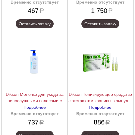
ACTION BAGNO RIPARATORE,
Детоксикация и насыщение
Временно отсутствует
подробнее
Временно отсутствует
подробнее
250 мл.
(Фаза А) INTENSIVE CARE
467
1 750
a
a
MULTI-NUTRITIONAL SERUM, 6
шт. по 30 мл.
Оставить заявку
Оставить заявку
Dikson Молочко для ухода за
Dikson Тонизирующее средство
непослушными волосами с
с экстрактом крапивы в ампулах
разглаживающим эффектом
URTINOL, ампулы 10 шт. по 10
Подробнее
Подробнее
MILK SYSTEM, 200 мл.
мл.
Временно отсутствует
подробнее
Временно отсутствует
подробнее
737
886
a
a