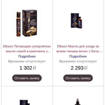
Dikson Питающее суперлёгкое
Dikson Масло для ухода за
масло-спрей в комплекте с
всеми типами волос с Бета-
брашингом ARGABETA BEAUTY
каротином и маслом Аргана
Подробнее
Подробнее
OILO LIGHT, 100 мл.
ARGABETA OIL, 100 мл.
Временно отсутствует
подробнее
Временно отсутствует
подробнее
1 302
2 293
a
a
Оставить заявку
Оставить заявку