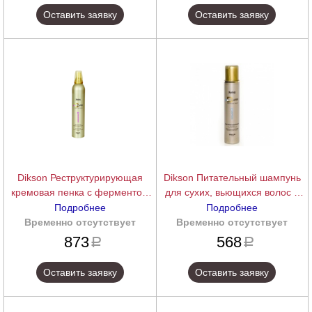
Оставить заявку
Оставить заявку
Dikson Реструктурирующая
Dikson Питательный шампунь
кремовая пенка с ферментом
для сухих, вьющихся волос с
Lactococcus NOURISHING(N)
ферментом Lactococcus
Подробнее
Подробнее
Restructuring Creamy Foam, 300
NOURISHING(N) Nourishing
Временно отсутствует
подробнее
Временно отсутствует
подробнее
мл.
Bath, 250 мл.
873
568
a
a
Оставить заявку
Оставить заявку