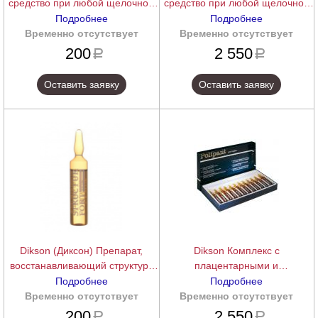
средство при любой щелочной
средство при любой щелочной
обработке волос Setamyl 1
обработке волос Setamyl 12х12
Подробнее
Подробнее
ам.х12 мл.
мл.
Временно отсутствует
подробнее
Временно отсутствует
подробнее
200
2 550
a
a
Оставить заявку
Оставить заявку
Dikson (Диксон) Препарат,
Dikson Комплекс с
восстанавливающий структуру
плацентарными и
волос, укрепляющий корни
растительными экстрактами,
Подробнее
Подробнее
Structur Fort, 1 ам.х 12 мл.
растительными протеинами
Временно отсутствует
подробнее
Временно отсутствует
подробнее
POLIPANT COMPLEX 12х10 мл.
200
2 550
a
a