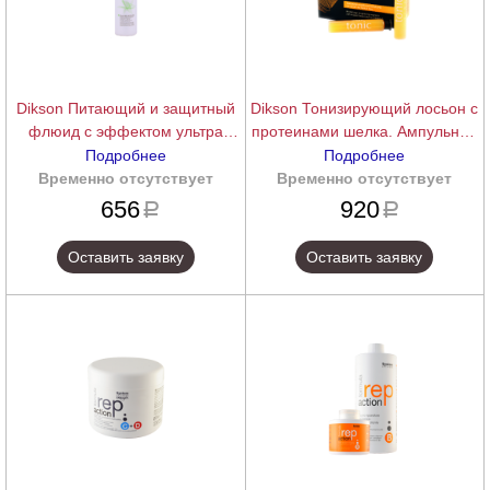
Dikson Питающий и защитный
Dikson Тонизирующий лосьон с
флюид с эффектом ультра
протеинами шелка. Ампульное
блеска TONIC LINE ChA OIL
лечение TONIC LINE LOTION,
Подробнее
Подробнее
NON OIL, 250 мл.
10х12мл
Временно отсутствует
подробнее
Временно отсутствует
подробнее
656
920
a
a
Оставить заявку
Оставить заявку