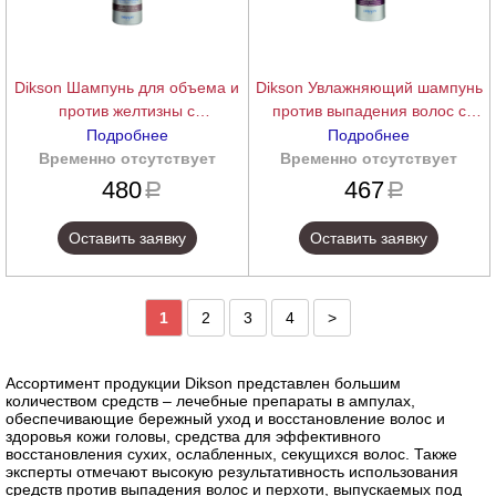
Dikson Шампунь для объема и
Dikson Увлажняющий шампунь
против желтизны с
против выпадения волос с
растительными экстрактами
активным комплексом
Подробнее
Подробнее
VOLUMIZING SAMPOO ANTI-
MOISTURIZING SHAMPOO
Временно отсутствует
подробнее
Временно отсутствует
подробнее
YELLOW, 250 мл.
ANTI-HAIR LOSS WITH
480
467
a
a
HAIRACTIVE, 250 мл.
Оставить заявку
Оставить заявку
1
2
3
4
>
Ассортимент продукции Dikson представлен большим
количеством средств – лечебные препараты в ампулах,
обеспечивающие бережный уход и восстановление волос и
здоровья кожи головы, средства для эффективного
восстановления сухих, ослабленных, секущихся волос. Также
эксперты отмечают высокую результативность использования
средств против выпадения волос и перхоти, выпускаемых под