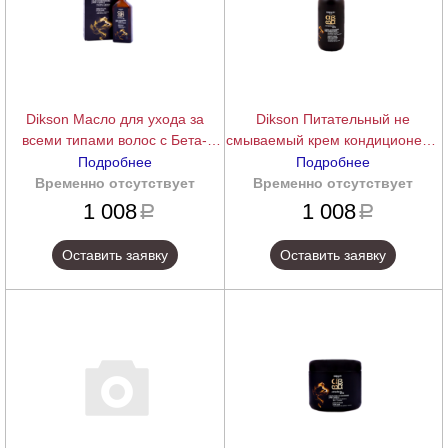
Dikson Масло для ухода за
Dikson Питательный не
всеми типами волос с Бета-
смываемый крем кондиционер с
каротином и маслом Аргана
запатентованным комплексом
Подробнее
Подробнее
ARGABETA OIL, 30 мл.
«Hairdensyl» ArgaBeta beauty
Временно отсутствует
подробнее
Временно отсутствует
подробнее
cream for curly hair, 150 мл.
1 008
1 008
a
a
Оставить заявку
Оставить заявку