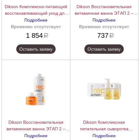
Dikson Комплексно-питающий
Dikson Восстановительная
восстанавливающий уход для
витаминная ванна ЭТАП 2 –
волос ЭТАП 3 – Реконструкция
Очищение (Фаза В) REP-
Подробнее
Подробнее
(Фаза С+D) MULTI-
ACTION BAGNO RIPARATORE,
Временно отсутствует
подробнее
Временно отсутствует
подробнее
NUTRITIONAL HAIR
750 мл.
1 854
737
a
a
RECONSTRUCTION
TREATMENT, 500 мл.
Оставить заявку
Оставить заявку
Dikson Восстановительная
Dikson Комплексная
витаминная ванна ЭТАП 2 –
питательная сыворотка
Очищение (Фаза В) REP-
интенсивного действия, Этап 1 –
Подробнее
Подробнее