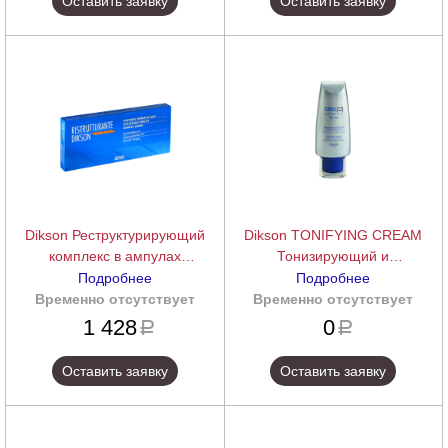
Оставить заявку
Оставить заявку
Dikson Реструктурирующий
Dikson TONIFYING CREAM
комплекс в ампулах
Тонизирующий и
RISTRUTTURANTE, ампулы 12
восстанавливающий крем
Подробнее
Подробнее
шт. по 12 мл.
против морщин
Временно отсутствует
подробнее
Временно отсутствует
подробнее
1 428
0
a
a
Оставить заявку
Оставить заявку