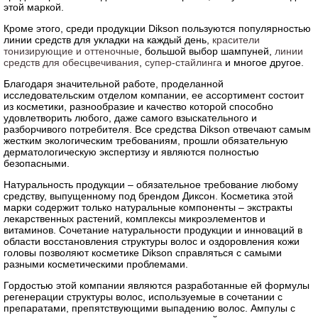
этой маркой.
Кроме этого, среди продукции Dikson пользуются популярностью
линии средств для укладки на каждый день,
красители
тонизирующие и оттеночные
, большой выбор шампуней,
линии
средств для обесцвечивания
,
супер-стайлинга
и многое другое.
Благодаря значительной работе, проделанной
исследовательским отделом компании, ее ассортимент состоит
из косметики, разнообразие и качество которой способно
удовлетворить любого, даже самого взыскательного и
разборчивого потребителя. Все средства Dikson отвечают самым
жестким экологическим требованиям, прошли обязательную
дерматологическую экспертизу и являются полностью
безопасными.
Натуральность продукции – обязательное требование любому
средству, выпущенному под брендом Диксон. Косметика этой
марки содержит только натуральные компоненты – экстракты
лекарственных растений, комплексы микроэлементов и
витаминов. Сочетание натуральности продукции и инноваций в
области восстановления структуры волос и оздоровления кожи
головы позволяют косметике Dikson справляться с самыми
разными косметическими проблемами.
Гордостью этой компании являются разработанные ей формулы
регенерации структуры волос, используемые в сочетании с
препаратами, препятствующими выпадению волос. Ампулы с