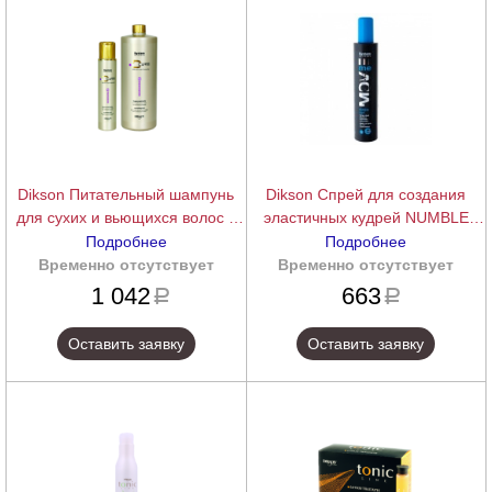
Dikson Питательный шампунь
Dikson Спрей для создания
для сухих и вьющихся волос с
эластичных кудрей NUMBLE
ферментом Lactococcus
CURL, 250 мл.
Подробнее
Подробнее
NOURISHING(N) Nourishing
Временно отсутствует
подробнее
Временно отсутствует
подробнее
Bath, 1000 мл.
1 042
663
a
a
Оставить заявку
Оставить заявку