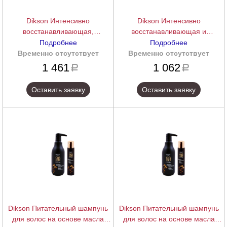
Dikson Интенсивно
Dikson Интенсивно
восстанавливающая,
восстанавливающая и
питательная маска с маслом
питательная маска с маслом
Подробнее
Подробнее
Арганы и Бета-каротином
Арганы и Бета-каротином
Временно отсутствует
подробнее
Временно отсутствует
подробнее
ArgaBeta beauty mask, 500 мл.
ArgaBeta beauty mask, 250 мл.
1 461
1 062
a
a
Оставить заявку
Оставить заявку
Dikson Питательный шампунь
Dikson Питательный шампунь
для волос на основе масла
для волос на основе масла