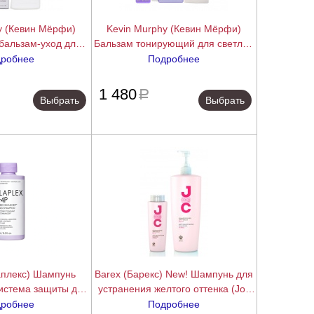
y (Кевин Мёрфи)
Kevin Murphy (Кевин Мёрфи)
бальзам-уход для
Бальзам тонирующий для светлых
нка светлых волос
волос Блонд.Ангел (Blonde Angel),
робнее
Подробнее
 (Coloring Crystal
40/250/1000 мл.
подробнее
подробнее
250/1000 мл.
1 480
a
Выбрать
Выбрать
с) Шампунь
Barex (Барекс) New! Шампунь для
истема защиты для
устранения желтого оттенка (Joc
ос No.4P Blonde
Anti-yellow Silver Shampoo),
робнее
Подробнее