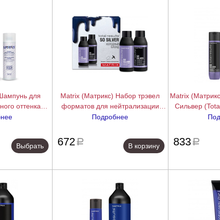
 Шампунь для
Matrix (Матрикс) Набор трэвел
Matrix (Матрик
ного оттенка
форматов для нейтрализации
Сильвер (Total 
250/750 мл.
желтизны у блондинок Соу
300/
бнее
Подробнее
Под
Сильвер (So silver), 50+50 мл.
подробнее
подробнее
672
833
a
a
Выбрать
В корзину