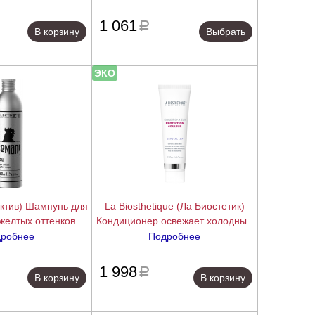
ng Shampoo, 250 мл
250/1000 мл
подробнее
подробнее
1 061
a
В корзину
Выбрать
ЭКО
ектив) Шампунь для
La Biosthetique (Ла Биостетик)
желтых оттенков
Кондиционер освежает холодные
ay Anti-Yellow
оттенки блонда, дарит
робнее
Подробнее
o), 250 мл.
ослепительное сияние волосам
подробнее
подробнее
(Conditionneur Protection Couleur
1 998
a
В корзину
В корзину
Crystal 07), 150 мл.