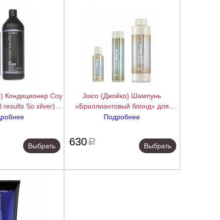
с) Кондиционер Соу
Joico (Джойко) Шампунь
results So silver),
«Бриллиантовый блонд» для
1000 мл.
сохранения чистоты и сияния
робнее
Подробнее
блонда (Blonde Life Brightening
подробнее
подробнее
Shampoo), 50/300/1000 мл.
630
a
Выбрать
Выбрать