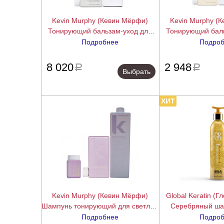
Kevin Murphy (Кевин Мёрфи)
Kevin Murphy (
Тонирующий бальзам-уход для
Тонирующий баль
усиления оттенка светлых волос
усиления оттенка
Подробнее
Подро
Кул.Ангел (Cool Angel), 250/1000
Шугарет.Ангел (S
подробнее
мл.
250/100
8 020
2 948
a
a
Выбрать
ХИТ
Kevin Murphy (Кевин Мёрфи)
Global Keratin (Г
Шампунь тонирующий для светлых
Серебряный шам
волос Блонд.Ангел (Blonde Angel
Shampoo),
Подробнее
Подро