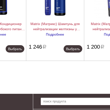
) Кондиционер
Matrix (Матрикс) Шампунь для
Matrix (Мат
бокого питания
нейтрализации желтизны у
нейтрализ
д «Холодный
блондинок 5-8 уровней тона (Brass
«Холодный Блон
бнее
Подробнее
Под
 Color Obsessed
Off Color Obsessed Shampoo),
Obsessed Cust
подробнее
подробнее
300/1000 мл.
300/1000 мл.
Mask)
1 246
1 200
a
a
Выбрать
Выбрать
Поиск по сайту: