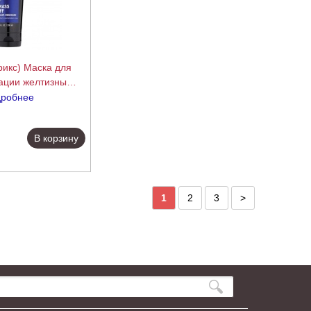
рикс) Маска для
ации желтизны
д» (Brass Off Color
робнее
om Neutralization
подробнее
, 200 мл.
В корзину
1
2
3
>