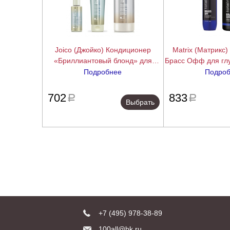
Joico (Джойко) Кондиционер
Matrix (Матрикс
«Бриллиантовый блонд» для
Брасс Офф для глу
сохранения чистоты и сияния
холодных блон
Подробнее
Подро
блонда (Blonde Life Brightening
Блонд» (Brass Off
подробнее
Conditioner), 50/250/1000 мл.
Conditioner), 
702
833
a
a
Выбрать
+7 (495) 978-38-89
100all@bk.ru