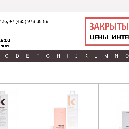
2426
,
+7 (495) 978-38-89
19:00
ной
C
D
E
F
G
H
I
J
K
L
M
N
O