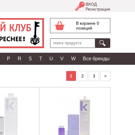
ВХОД
Регистрация
В корзине 0
позиций
P
R
S
T
U
V
W
Все бренды
1
2
3
>