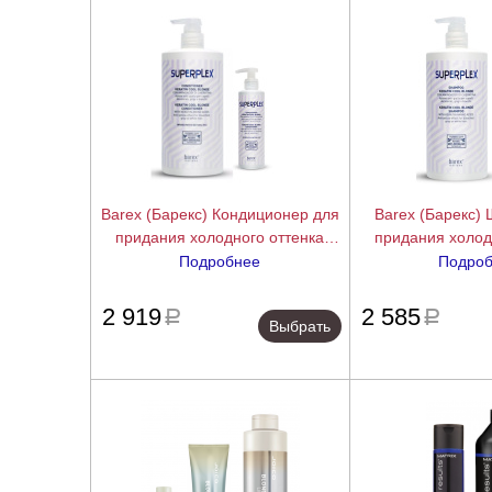
Barex (Барекс) Кондиционер для
Barex (Барекс)
придания холодного оттенка
придания холод
(Superplex), 200/750 мл.
(Superplex), 
Подробнее
Подро
подробнее
2 919
2 585
a
a
Выбрать