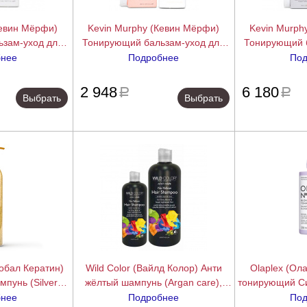
Кевин Мёрфи)
Kevin Murphy (Кевин Мёрфи)
Kevin Murph
зам-уход для
Тонирующий бальзам-уход для
Тонирующий 
 светлых волос
усиления оттенка светлых волос
усиления отте
бнее
Подробнее
Под
ugared Angel),
Отэм.Ангел (Autumn Angel),
Кристал.Ангел
подробнее
подробнее
0 мл.
250/1000 мл.
Angel), 
2 948
6 180
a
a
Выбрать
Выбрать
лобал Кератин)
Wild Color (Вайлд Колор) Анти
Olaplex (Олаплек
пунь (Silver
жёлтый шампунь (Argan care),
тонирующий С
 250 мл
500/1000 мл.
светлых вол
бнее
Подробнее
Под