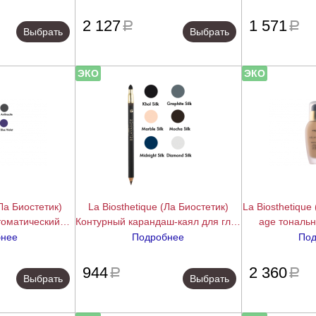
Gloss
подробнее
подробнее
2 127
1 571
a
a
Выбрать
Выбрать
ЭКО
ЭКО
(Ла Биостетик)
La Biosthetique (Ла Биостетик)
La Biosthetique 
томатический
Контурный карандаш-каял для глаз
age тональн
аз (Automatic
(Pencil for Eyes ), 1,06 гр.
фильтром (Tein
бнее
Подробнее
Под
s), 0,28 гр.
подробнее
подробнее
944
2 360
a
a
Выбрать
Выбрать