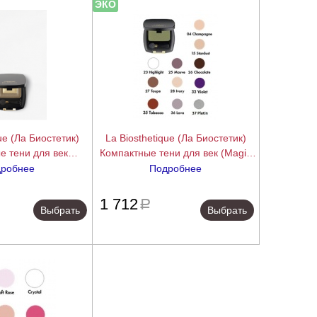
ЭКО
ue (Ла Биостетик)
La Biosthetique (Ла Биостетик)
е тени для век
Компактные тени для век (Magic
Magic Shadow Duo),
Shadow Mono), 2,8 гр.
робнее
Подробнее
,8 гр.
подробнее
подробнее
1 712
a
Выбрать
Выбрать