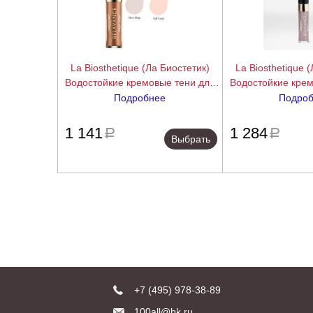
La Biosthetique (Ла Биостетик)
La Biosthetique 
Водостойкие кремовые тени для
Водостойкие крем
век (Silky Eyes), 2,2 гр.
век (Silky Eye
Подробнее
Подро
подробнее
1 141
1 284
a
a
Выбрать
+7 (495) 978-38-89
100all@bk.ru