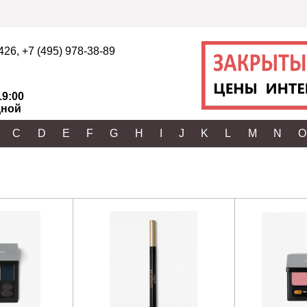
2426
,
+7 (495) 978-38-89
19:00
ной
C
D
E
F
G
H
I
J
K
L
M
N
O