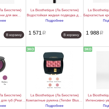
(Ла Биостетик)
La Biosthetique (Ла Биостетик)
La Biosthetiq
ни для век
Водостойкая жидкая подводка для
Бархатистые к
ic Shadow Trio
глаз (Easy Liner Black), 1,6 мл.
щек и губ (Li
бнее
Подробнее
Под
, 3 x 1,5 гр.
Rose)
подробнее
подробнее
1 571
1 988
a
a
В корзину
В корзину
ЭКО
ЭКО
(Ла Биостетик)
La Biosthetique (Ла Биостетик)
La Biosthetiq
для губ (Pearly
Компактные румяна (Tender Blush),
Интенсивно у
2,3 гр.
4,5 гр.
для губ на во
бнее
Подробнее
Под