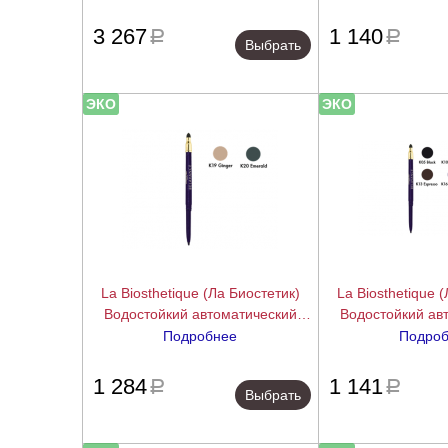
10 гр.
подробнее
3 267
1 140
a
a
Выбрать
ЭКО
ЭКО
La Biosthetique (Ла Биостетик)
La Biosthetique 
Водостойкий автоматический
Водостойкий ав
карандаш для глаз (Automatic
карандаш для гл
Подробнее
Подро
Pencil for Eyes), 0,28 гр.
Pencil for Eye
подробнее
1 284
1 141
a
a
Выбрать