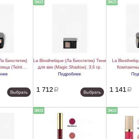
ЭКО
ЭКО
(Ла Биостетик)
La Biosthetique (Ла Биостетик) Тени
La Biosthetiq
лица (Teint
для век (Magic Shadow), 3,5 гр.
Компактны
), 3 гр.
двухцветные (
бнее
Подробнее
Под
2
подробнее
подробнее
1 712
1 141
a
a
Выбрать
Выбрать
ЭКО
ЭКО