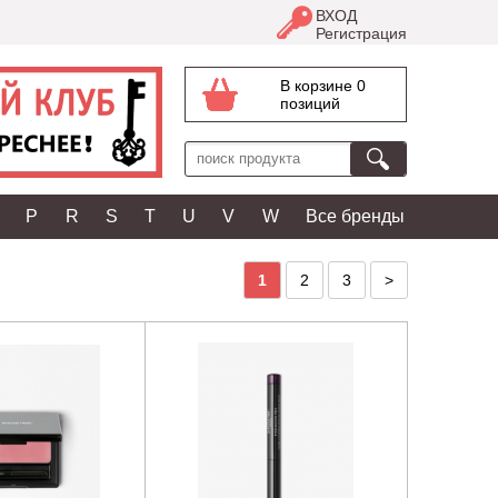
ВХОД
Регистрация
В корзине 0
позиций
P
R
S
T
U
V
W
Все бренды
1
2
3
>