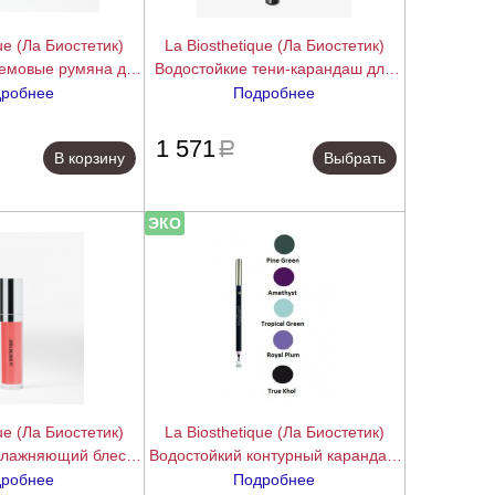
ue (Ла Биостетик)
La Biosthetique (Ла Биостетик)
ремовые румяна для
Водостойкие тени-карандаш для
ps & Cheeks Daily
век (Eyeshadow Pen), 1,4 гр.
робнее
Подробнее
, 3,2 гр.
подробнее
подробнее
1 571
a
В корзину
Выбрать
ЭКО
ue (Ла Биостетик)
La Biosthetique (Ла Биостетик)
влажняющий блеск
Водостойкий контурный карандаш
дной основе (Hydro
для глаз (Eye Performer ), 1,2 гр.
робнее
Подробнее