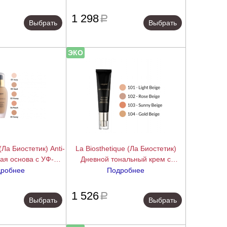
), 4,5 мл.
подробнее
подробнее
1 298
a
Выбрать
Выбрать
ЭКО
(Ла Биостетик) Anti-
La Biosthetique (Ла Биостетик)
ая основа с УФ-
Дневной тональный крем с
t Naturel), 30 мл.
экстрактом лотоса, витаминами C
робнее
Подробнее
и E (Teint Frais), 30 мл.
подробнее
подробнее
1 526
a
Выбрать
Выбрать