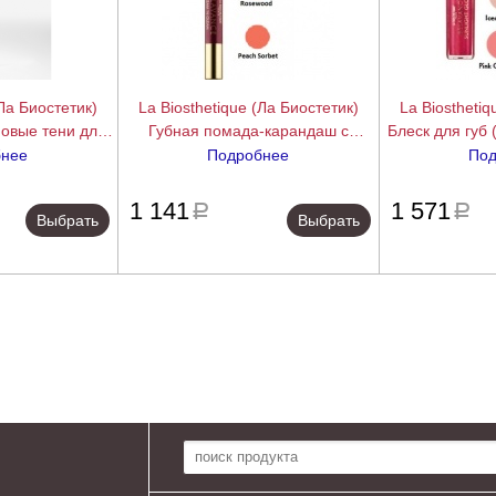
(Ла Биостетик)
La Biosthetique (Ла Биостетик)
La Biosthetiq
овые тени для
Губная помада-карандаш с
Блеск для губ 
s), 2,2 гр.
кремовой текстурой (Cream'n
10)
бнее
Подробнее
Под
Gleam), 2,5 гр.
подробнее
подробнее
1 141
1 571
a
a
Выбрать
Выбрать
Поиск по сайту: