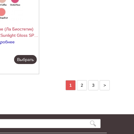
ue (Ла Биостетик)
(Sunlight Gloss SPF
, 6 мл.
робнее
подробнее
Выбрать
1
2
3
>