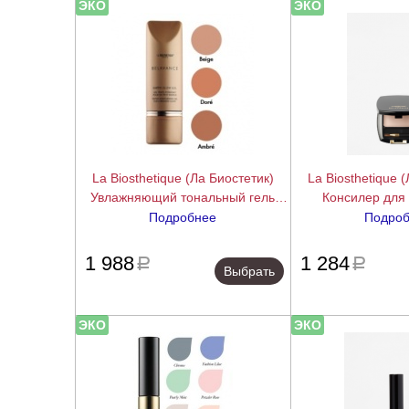
ЭКО
ЭКО
La Biosthetique (Ла Биостетик)
La Biosthetique 
Увлажняющий тональный гель
Консилер для 
(Earth Glow Gel ), 40 мл.
Correcteur
Подробнее
Подро
подробнее
1 988
1 284
a
a
Выбрать
ЭКО
ЭКО