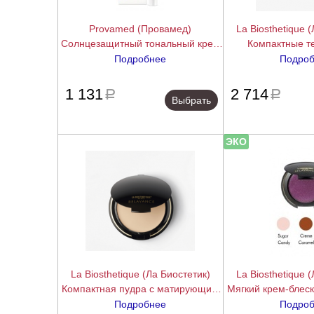
Provamed (Провамед)
La Biosthetique 
Солнцезащитный тональный крем
Компактные те
для лица (Sun Face SPF 50), 30 мл
трехцветные (Mag
Подробнее
Подро
Mystic Cashmere)
подробнее
1 131
2 714
a
a
Выбрать
ЭКО
La Biosthetique (Ла Биостетик)
La Biosthetique 
Компактная пудра с матирующим
Мягкий крем-блеск 
эффектом (Extreme Stay Powder),
Lip Care), 
Подробнее
Подро