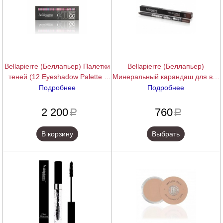
Bellapierre (Беллапьер) Палетки
Bellapierre (Беллапьер)
теней (12 Eyeshadow Palette |
Минеральный карандаш для век
Go Smokey), 14 г.
(New Eye Gel Pencils), 1,8 г.
Подробнее
Подробнее
подробнее
подробнее
2 200
760
a
a
В корзину
Выбрать