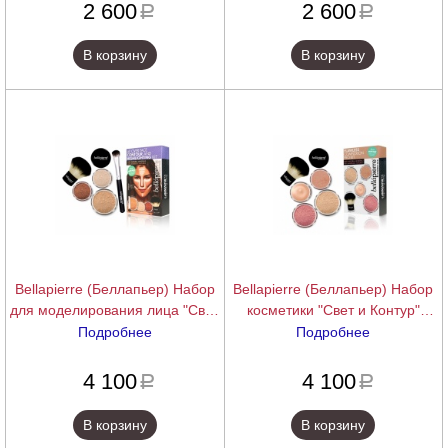
2 600
2 600
a
a
В корзину
В корзину
Bellapierre (Беллапьер) Набор
Bellapierre (Беллапьер) Набор
для моделирования лица "Свет
косметики "Свет и Контур"
и Контур" (All Over Face Highlight
(Flawless Complexikon Pro Kit -
Подробнее
Подробнее
& Contour Kit - Medium), 1 шт.
Medium), 1 шт.
подробнее
подробнее
4 100
4 100
a
a
В корзину
В корзину