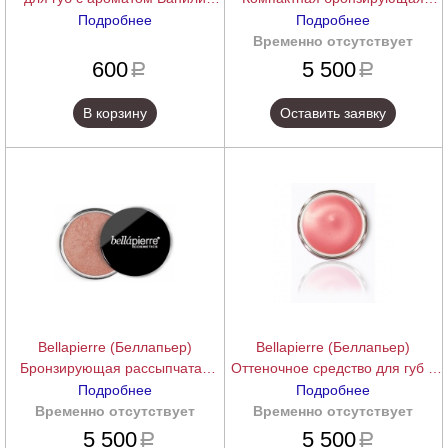
(Vanila Lip Balm), 7 г.
пудра (Compact Mineral
Подробнее
Подробнее
Bronzer), 10 г.
подробнее
Временно отсутствует
подробнее
600
5 500
a
a
В корзину
Оставить заявку
Bellapierre (Беллапьер)
Bellapierre (Беллапьер)
Бронзирующая рассыпчатая
Оттеночное средство для губ и
пудра SPF 15 (Loose Mineral
щек (Cheek & Lip Stain), 5 г.
Подробнее
Подробнее
Bronzer), 4 г.
Временно отсутствует
подробнее
Временно отсутствует
подробнее
5 500
5 500
a
a