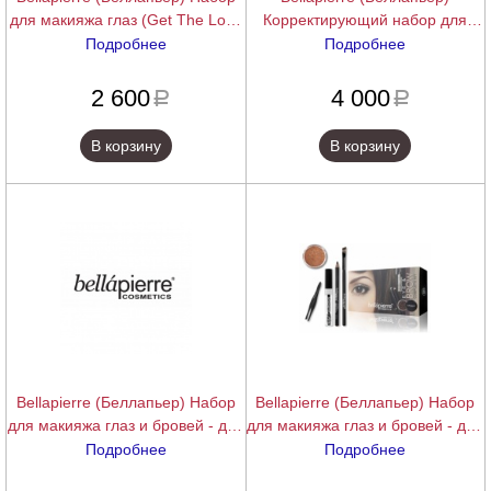
для макияжа глаз (Get The Look
Корректирующий набор для
Kits - Pretty Woman), 1 шт.
макияжа (Extreme Concealing
Подробнее
Подробнее
Kit), 1 шт.
подробнее
подробнее
2 600
4 000
a
a
В корзину
В корзину
Bellapierre (Беллапьер) Набор
Bellapierre (Беллапьер) Набор
для макияжа глаз и бровей - для
для макияжа глаз и бровей - для
блондинок (Eye & Brow Complete
брюнеток и шатенок (Eye & Brow
Подробнее
Подробнее
Kit Ginger - Blonde), 1 шт.
Complete Kit - Marrone), 1 шт.
подробнее
подробнее