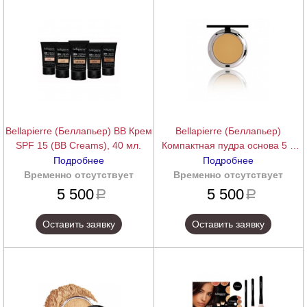
Bellapierre (Беллапьер) ВВ Крем
Bellapierre (Беллапьер)
SPF 15 (BB Creams), 40 мл.
Компактная пудра основа 5 в
одном с минералами SPF 15
Подробнее
Подробнее
(Compact Mineral Foundation 5 in
Временно отсутствует
подробнее
Временно отсутствует
подробнее
1), 10 г.
5 500
5 500
a
a
Оставить заявку
Оставить заявку