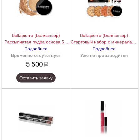
Bellapierre (Беллапьер)
Bellapierre (Беллапьер)
Рассыпчатая пудра основа 5 в
Стартовый набор с минералами
одном с минералами SPF 15
(Foundation Starter Set -
Подробнее
Подробнее
(Loose Mineral Foundation 5 in
Medium), 1 шт.
Временно отсутствует
подробнее
Уже не производится
подробнее
1), 9 г.
5 500
a
Оставить заявку