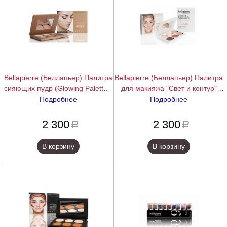
Bellapierre (Беллапьер) Палитра
Bellapierre (Беллапьер) Палитра
сияющих пудр (Glowing Palette),
для макияжа "Свет и контур"
17,28 г.
(Contour & Highlight Cream
Подробнее
Подробнее
Palette), 24 г.
подробнее
подробнее
2 300
2 300
a
a
В корзину
В корзину