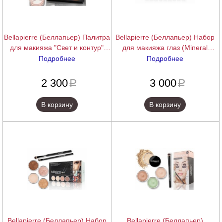
Bellapierre (Беллапьер) Палитра
Bellapierre (Беллапьер) Набор
для макияжа "Свет и контур"
для макияжа глаз (Mineral
(Contour & Highlight Pro Palette),
Shimmer Powder - Pandera),
Подробнее
Подробнее
17,28 г.
15,75 г.
подробнее
подробнее
2 300
3 000
a
a
В корзину
В корзину
Bellapierre (Беллапьер) Набор
Bellapierre (Беллапьер)