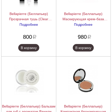
Bellapierre (Беллапьер)
Bellapierre (Беллапьер)
Прозрачная тушь (Clear
Маскирующая крем-база
Mascara), 9 мл.
(Makeup Base Cream), 5 г.
Подробнее
Подробнее
подробнее
подробнее
800
980
a
a
В корзину
В корзину
Bellapierre (Беллапьер) Бальзам
Bellapierre (Беллапьер)
для губ с ароматом Ванили
Компактная бронзирующая