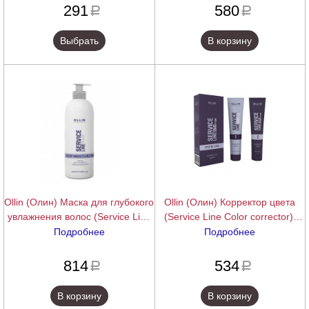
291
580
a
a
Выбрать
В корзину
Ollin (Олин) Маска для глубокого
Ollin (Олин) Корректор цвета
увлажнения волос (Service Line
(Service Line Color corrector),
Deep Moisturizing Mask), 500 мл.
2х100 мл.
Подробнее
Подробнее
подробнее
подробнее
814
534
a
a
В корзину
В корзину