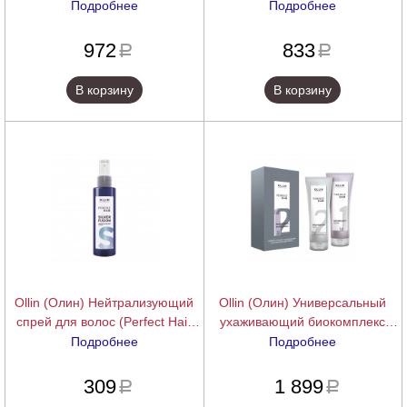
Подробнее
Подробнее
подробнее
подробнее
972
833
a
a
В корзину
В корзину
Ollin (Олин) Нейтрализующий
Ollin (Олин) Универсальный
спрей для волос (Perfect Hair
ухаживающий биокомплекс
Silver Fusion), 120 мл.
(Perfect Hair Oxymoron), 2х250
Подробнее
Подробнее
мл.
подробнее
подробнее
309
1 899
a
a