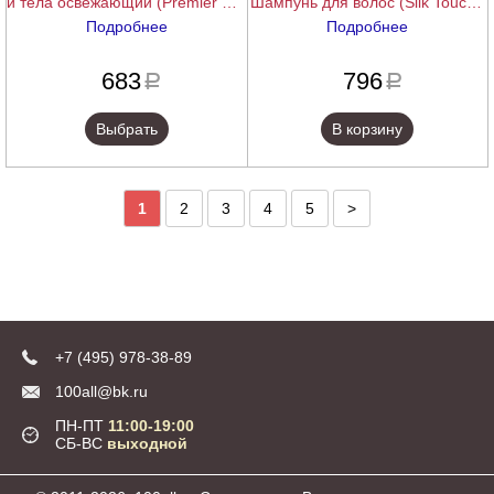
и тела освежающий (Premier For
Шампунь для волос (Silk Touch),
Men Shampoo Hair&Body
500 мл.
Подробнее
Подробнее
Refreshening), 250/1000 мл.
подробнее
подробнее
683
796
a
a
Выбрать
В корзину
1
2
3
4
5
>
+7 (495) 978-38-89
100all@bk.ru
ПН-ПТ
11:00-19:00
СБ-ВС
выходной