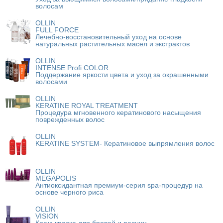
волосам
OLLIN
FULL FORCE
Лечебно-восстановительный уход на основе
натуральных растительных масел и экстрактов
OLLIN
INTENSE Profi COLOR
Поддержание яркости цвета и уход за окрашенными
волосами
OLLIN
KERATINE ROYAL TREATMENT
Процедура мгновенного кератинового насыщения
поврежденных волос
OLLIN
KERATINE SYSTEM- Кератиновое выпрямления волос
OLLIN
MEGAPOLIS
Антиоксидантная премиум-серия spa-процедур на
основе черного риса
OLLIN
VISION
Крем-краска для бровей и ресниц