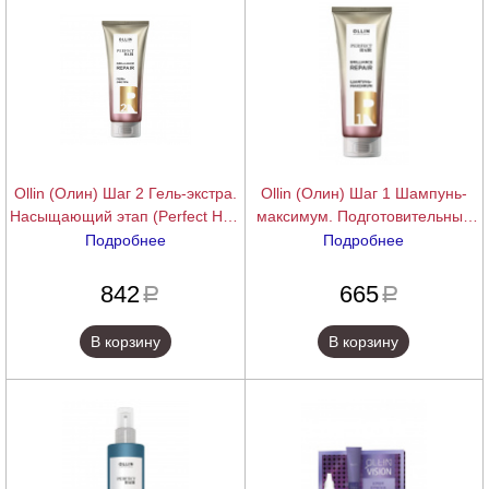
Ollin (Олин) Шаг 2 Гель-экстра.
Ollin (Олин) Шаг 1 Шампунь-
Насыщающий этап (Perfect Hair
максимум. Подготовительный
Brilliance Repair), 250 мл.
этап (Perfect Hair Brilliance
Подробнее
Подробнее
Repair), 250 мл.
подробнее
подробнее
842
665
a
a
В корзину
В корзину