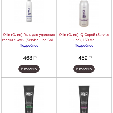
Ollin (Олин) Гель для удаления
Ollin (Олин) IQ-Спрей (Service
краски с кожи (Service Line Color
Line), 150 мл.
stain remover gel), 150 мл.
Подробнее
Подробнее
подробнее
подробнее
468
459
a
a
В корзину
В корзину