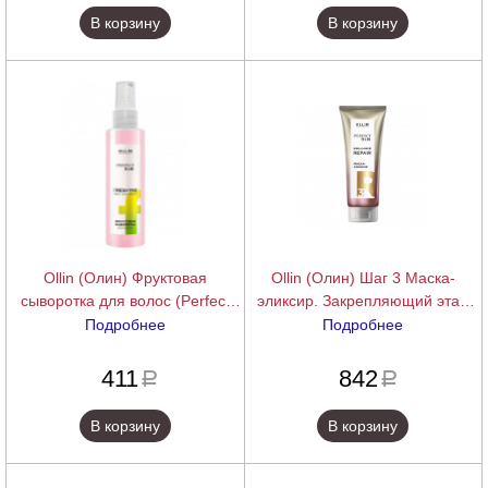
В корзину
В корзину
Ollin (Олин) Фруктовая
Ollin (Олин) Шаг 3 Маска-
сыворотка для волос (Perfect
эликсир. Закрепляющий этап
Hair Fresh Mix), 120 мл.
(Perfect Hair Brilliance Repair),
Подробнее
Подробнее
250 мл.
подробнее
подробнее
411
842
a
a
В корзину
В корзину