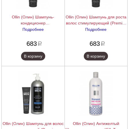
Ollin (Олин) Шампунь-
Ollin (Олин) Шампунь для роста
кондиционер
волос стимулирующий (Premier
восстанавливающий (Premier
For Men Shampoo Hair Growth
Подробнее
Подробнее
For Men Shampoo-Conditioner
Stimulating), 250 мл.
подробнее
подробнее
Restoring), 250 мл.
683
683
a
a
В корзину
В корзину
Ollin (Олин) Шампунь для волос
Ollin (Олин) Антижелтый