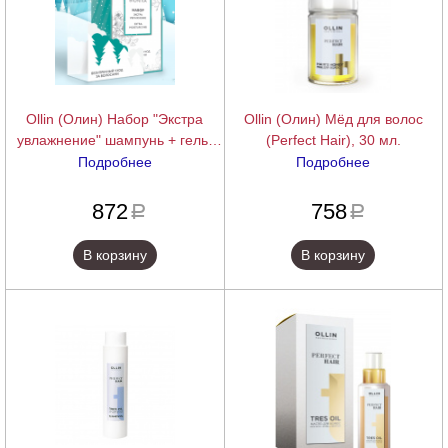
Ollin (Олин) Набор "Экстра
Ollin (Олин) Мёд для волос
увлажнение" шампунь + гель-
(Perfect Hair), 30 мл.
кондиционер (Bionika), 250+200
Подробнее
Подробнее
мл.
подробнее
подробнее
872
758
a
a
В корзину
В корзину