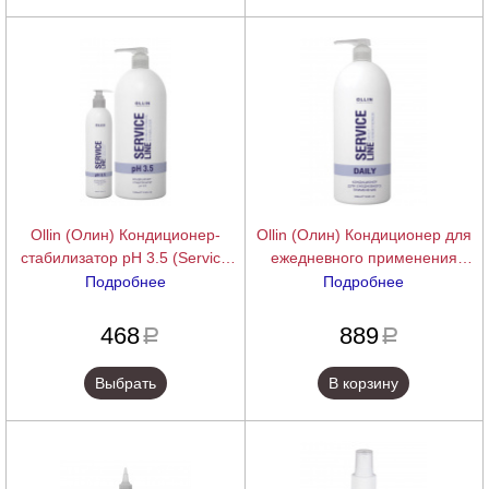
Ollin (Олин) Кондиционер-
Ollin (Олин) Кондиционер для
стабилизатор рН 3.5 (Service
ежедневного применения
Line Сonditioner-stabilizer pH
(Service Line), 1000 мл.
Подробнее
Подробнее
3.5), 250/1000 мл.
подробнее
подробнее
468
889
a
a
Выбрать
В корзину