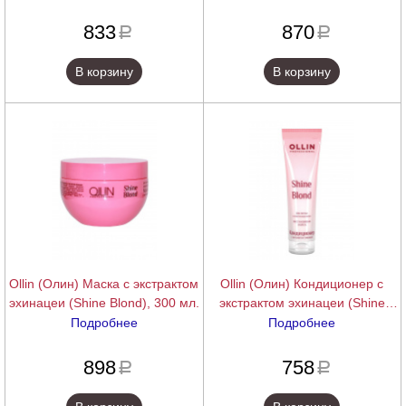
подробнее
подробнее
833
870
a
a
В корзину
В корзину
Ollin (Олин) Маска с экстрактом
Ollin (Олин) Кондиционер с
эхинацеи (Shine Blond), 300 мл.
экстрактом эхинацеи (Shine
Blond), 250 мл.
Подробнее
Подробнее
подробнее
подробнее
898
758
a
a