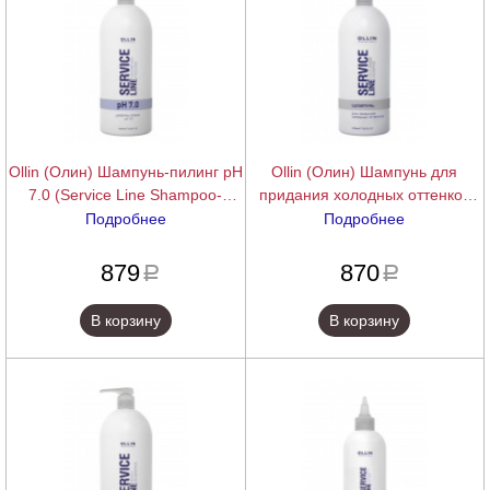
Ollin (Олин) Шампунь-пилинг рН
Ollin (Олин) Шампунь для
7.0 (Service Line Shampoo-
придания холодных оттенков
peeling pH 7.0), 1000 мл.
(Service Line), 1000 мл.
Подробнее
Подробнее
подробнее
подробнее
879
870
a
a
В корзину
В корзину