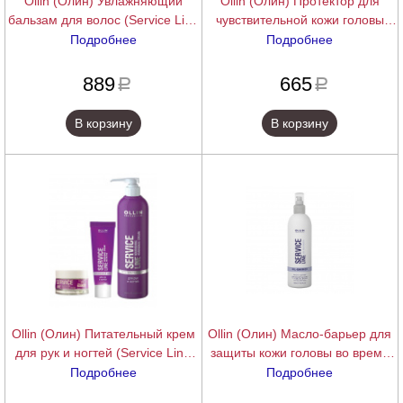
Ollin (Олин) Увлажняющий
Ollin (Олин) Протектор для
бальзам для волос (Service Line
чувствительной кожи головы
Moisturizing balsam), 1000 мл.
(Service Line Сolor Service
Подробнее
Подробнее
Sensitive Skin Protector), 150 мл.
подробнее
подробнее
889
665
a
a
В корзину
В корзину
Ollin (Олин) Питательный крем
Ollin (Олин) Масло-барьер для
для рук и ногтей (Service Line
защиты кожи головы во время
Nourishing Hand&Nail Cream),
окрашивания (Service Line Oil-
Подробнее
Подробнее
50/100/300 мл.
barrier), 150 мл.
подробнее
подробнее