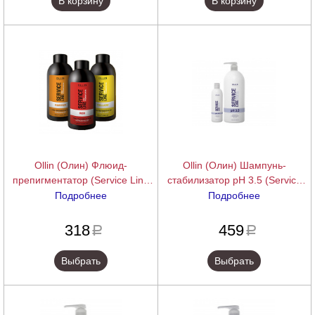
В корзину
В корзину
Ollin (Олин) Флюид-
Ollin (Олин) Шампунь-
препигментатор (Service Line
стабилизатор рН 3.5 (Service
Fluid-Pre-Color), 90 мл.
Line Shampoo-stabilizer pH 3.5),
Подробнее
Подробнее
250/1000 мл.
подробнее
подробнее
318
459
a
a
Выбрать
Выбрать