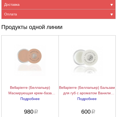
Доставка
Оплата
Продукты одной линии
Bellapierre (Беллапьер)
Bellapierre (Беллапьер) Бальзам
Маскирующая крем-база
для губ с ароматом Ванили
(Makeup Base Cream), 5 г.
(Vanila Lip Balm), 7 г.
Подробнее
Подробнее
подробнее
подробнее
980
600
a
a