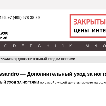
2426
,
+7 (495) 978-38-89
19:00
ной
C
D
E
F
G
H
I
J
K
L
M
N
O
ESSANDRO | ДОПОЛНИТЕЛЬНЫЙ УХОД ЗА НОГТЯМИ
ssandro — Дополнительный уход за ног
НЫЙ УХОД ЗА НОГТЯМИ
по самой лучшей цене вы можете на офици