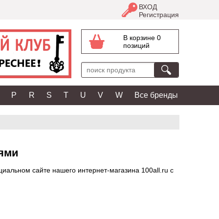
ВХОД
Регистрация
В корзине 0
позиций
P
R
S
T
U
V
W
Все бренды
тями
альном сайте нашего интернет-магазина 100all.ru с