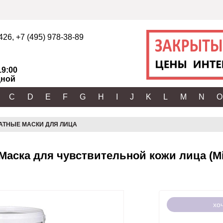
2426
,
+7 (495) 978-38-89
19:00
ной
C
D
E
F
G
H
I
J
K
L
M
N
O
АТНЫЕ МАСКИ ДЛЯ ЛИЦА
Маска для чувствительной кожи лица (Mild
хо