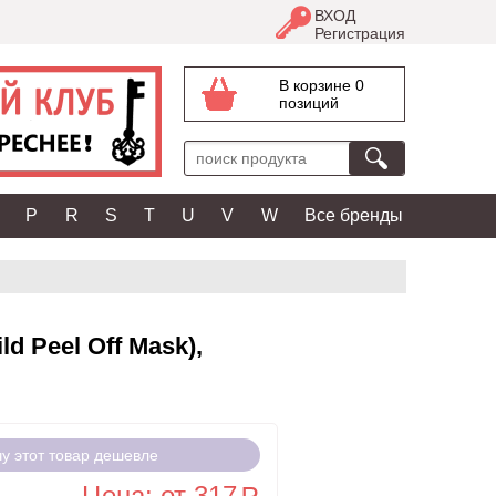
ВХОД
Регистрация
В корзине 0
позиций
P
R
S
T
U
V
W
Все бренды
 Peel Off Mask),
чу этот товар дешевле
Цена: от 317
a