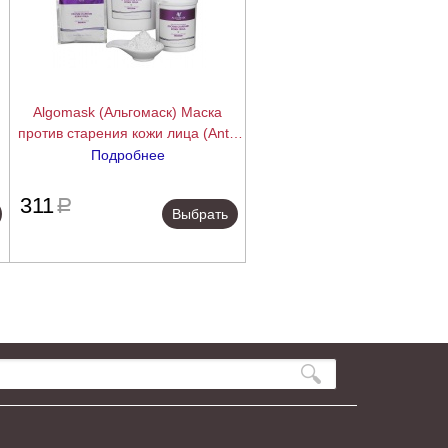
Algomask (Альгомаск) Маска
против старения кожи лица (Anti-
Ageing Peel Off Mask), 25/200/1000
Подробнее
f
г
ее
подробнее
311
a
Выбрать