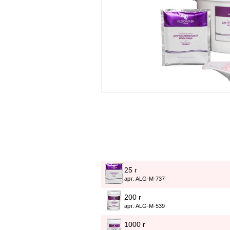
25 г
арт. ALG-M-737
200 г
арт. ALG-M-539
1000 г