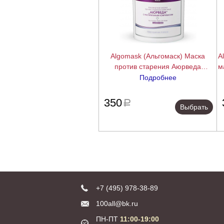
Algomask (Альгомаск) Маска
A
против старения Аюрведа
м
(Ayurvedic Peel-Off Mask),
Подробнее
25/200/1000 г.
подробнее
350
a
Выбрать
+7 (495) 978-38-89
100all@bk.ru
ПН-ПТ
11:00-19:00