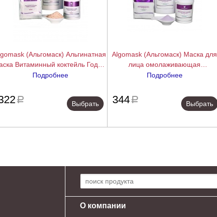
lgomask (Альгомаск) Альгинатная
Algomask (Альгомаск) Маска для
аска Витаминный коктейль Годжи
лица омолаживающая
и Клюква, 25/200/1000 г.
транслюцентная Французский
Подробнее
Подробнее
парадокс (French Paradox peel o
подробнее
подробн
mask translucent), 25/200/1000 г.
322
344
a
a
Выбрать
Выбрать
Поиск по сайту:
О компании