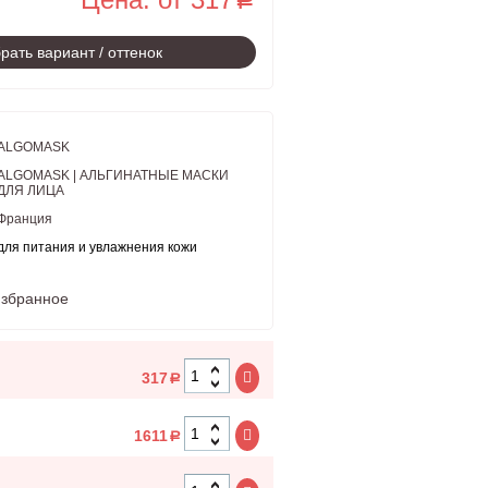
рать вариант / оттенок
ALGOMASK
ALGOMASK | АЛЬГИНАТНЫЕ МАСКИ
ДЛЯ ЛИЦА
Франция
для питания и увлажнения кожи
избранное
317
a
1611
a