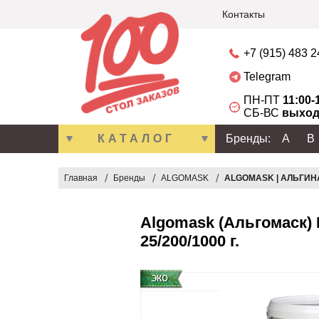
Контакты
+7 (915) 483 
Telegram
ПН-ПТ
11:00-
СБ-ВС
выход
КАТАЛОГ
Бренды:
A
B
Главная
Бренды
ALGOMASK
ALGOMASK | АЛЬГИН
Algomask (Альгомаск) 
25/200/1000 г.