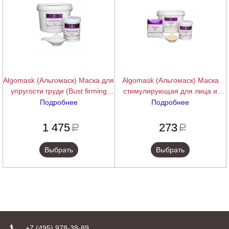
Algomask (Альгомаск) Маска для
Algomask (Альгомаск) Маска
упругости груди (Bust firming
стимулирующая для лица и
peel off wrap), 200/1000 г.
тела (Stimulating Peel Off Mask),
Подробнее
Подробнее
25/200/1000 г.
подробнее
подробнее
1 475
273
a
a
Выбрать
Выбрать
+7 (495) 978-38-89