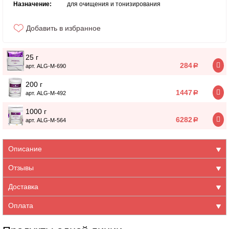
Назначение:
для очищения и тонизирования
Добавить в избранное
25 г
284
a
арт. ALG-M-690
200 г
1447
a
арт. ALG-M-492
1000 г
6282
a
арт. ALG-M-564
Описание
Отзывы
Доставка
Оплата