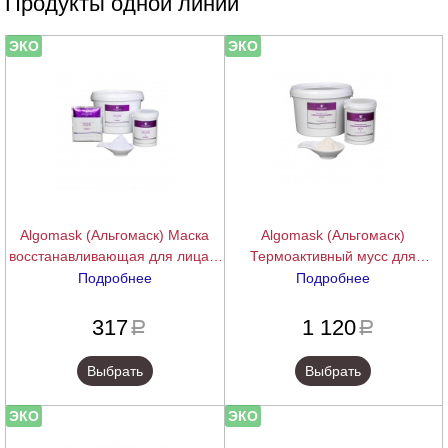
Продукты одной линии
ЭКО
ЭКО
Algomask (Альгомаск) Маска
Algomask (Альгомаск)
восстанавливающая для лица и
Термоактивный мусс для
тела, для жирной кожи (Anti-
похудения самонагревающийся
Подробнее
Подробнее
Acne Balance Peel Off Mask),
(Slimming thermoactive mousse),
подробнее
подробнее
25/200/1000 г.
400/1000 г.
317
1 120
a
a
Выбрать
Выбрать
ЭКО
ЭКО