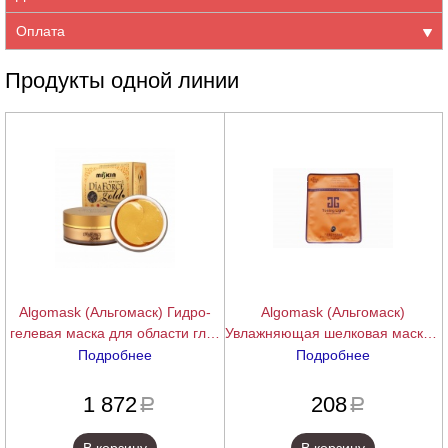
Оплата
Продукты одной линии
Algomask (Альгомаск) Гидро-
Algomask (Альгомаск)
гелевая маска для области глаз
Увлажняющая шелковая маска с
с коллоидным золотом (MiSkin
бамбуковым углем на тканевой
Подробнее
Подробнее
Dia Force Hydro-Gel), 60шт.
основе, саше 30 г.
подробнее
подробнее
1 872
208
a
a