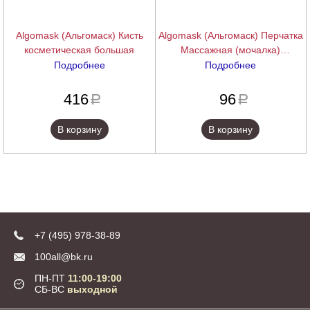
Algomask (Альгомаск) Кисть
Algomask (Альгомаск) Перчатка
косметическая большая
Массажная (мочалка)
многоразовая
Подробнее
Подробнее
подробнее
подробнее
416
96
a
a
В корзину
В корзину
+7 (495) 978-38-89
100all@bk.ru
ПН-ПТ
11:00-19:00
СБ-ВС
выходной