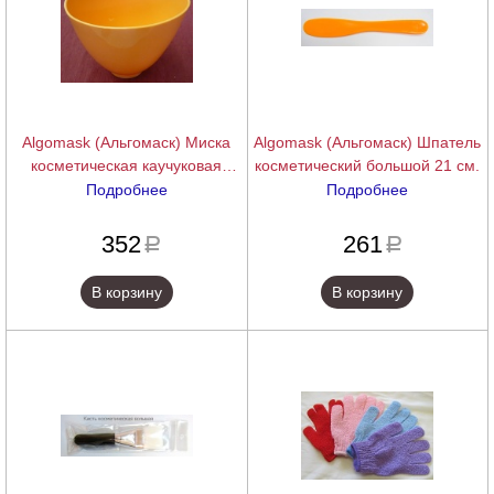
Algomask (Альгомаск) Миска
Algomask (Альгомаск) Шпатель
косметическая каучуковая
косметический большой 21 см.
средняя 13 см.
Подробнее
Подробнее
подробнее
подробнее
352
261
a
a
В корзину
В корзину