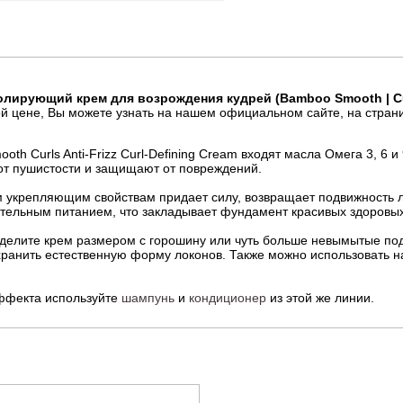
Полирующий крем для возрождения кудрей (Bamboo Smooth | Curl
й цене, Вы можете узнать на нашем официальном сайте, на стра
oth Curls Anti-Frizz Curl-Defining Cream входят масла Омега 3, 6 
от пушистости и защищают от повреждений.
м укрепляющим свойствам придает силу, возвращает подвижность 
тельным питанием, что закладывает фундамент красивых здоровых
елите крем размером с горошину или чуть больше невымытые по
ранить естественную форму локонов. Также можно использовать на
ффекта используйте
шампунь
и
кондиционер
из этой же линии.