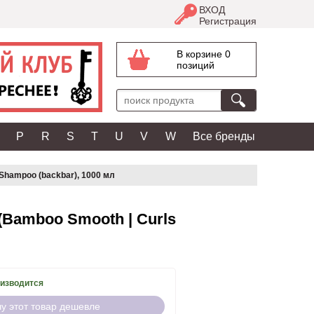
ВХОД
Регистрация
В корзине 0
позиций
P
R
S
T
U
V
W
Все бренды
Shampoo (backbar), 1000 мл
(Bamboo Smooth | Curls
оизводится
чу этот товар дешевле