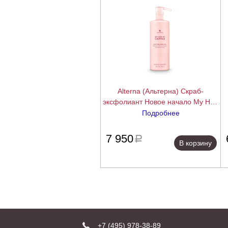
Alterna (Альтерна) Скраб-
эксфолиант Новое начало My Hair
My Canvas New Beginnings
C
Подробнее
Exfoliating Cleanser (backbar), 1000
подробнее
мл
7 950
a
В корзину
+7 (495) 978-38-89