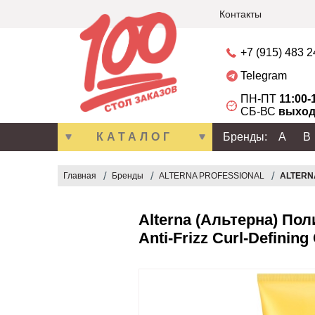
Контакты
+7 (915) 483 
Telegram
ПН-ПТ
11:00-
СБ-ВС
выход
КАТАЛОГ
Бренды:
A
B
Главная
Бренды
ALTERNA PROFESSIONAL
ALTERNA
Alterna (Альтерна) По
Anti-Frizz Curl-Defining