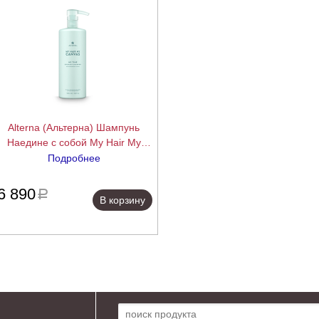
Alterna (Альтерна) Шампунь
Наедине с собой My Hair My
anvas Me Time Everyday Shampoo
Подробнее
(backbar), 1000 мл
подробнее
6 890
a
В корзину
Поиск по сайту: