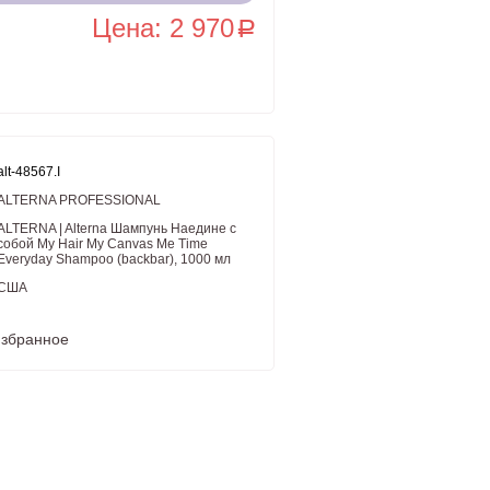
Цена: 2 970
a
alt-48567.I
ALTERNA PROFESSIONAL
ALTERNA | Alterna Шампунь Наедине с
собой My Hair My Canvas Me Time
Everyday Shampoo (backbar), 1000 мл
США
избранное