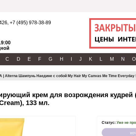
2426
,
+7 (495) 978-38-89
19:00
ной
C
D
E
F
G
H
I
J
K
L
M
N
O
 | Alterna Шампунь Наедине с собой My Hair My Canvas Me Time Everyday 
лирующий крем для возрождения кудрей 
 Cream), 133 мл.
Статус:
Уже не пр
хо