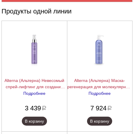
Продукты одной линии
Alterna (Альтерна) Невесомый
Alterna (Альтерна) Маска-
спрей-лифтинг для создания
регенерация для молекулярного
экстра объема с кератиновым
восстановления структуры волос
Подробнее
Подробнее
комплексом Caviar Anti-Aging
Caviar Anti-Aging Restructuring
подробнее
подробнее
Multiplying Volume Styling Mist,
Bond Repair Masque (Backbar),
3 439
7 924
a
a
147 мл
487 мл
В корзину
В корзину