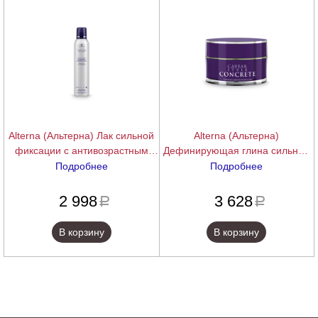
Alterna (Альтерна) Лак сильной
Alterna (Альтерна)
фиксации с антивозрастным
Дефинирующая глина сильной
уходом Caviar High Hold, 212 гр
фиксации с антивозрастным
Подробнее
Подробнее
уходом Caviar Anti-Aging
подробнее
подробнее
Professional Styling Concrete
2 998
3 628
a
a
Clay, 52 гр
В корзину
В корзину