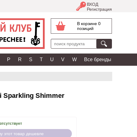
ВХОД
Регистрация
В корзине 0
позиций
P
R
S
T
U
V
W
Все бренды
ti Sparkling Shimmer
отсутствует
чу этот товар дешевле