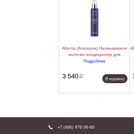
Alterna (Альтерна) Несмываемое
A
молочко-кондиционер для
интенсивной биоревитализации
Подробнее
Caviar Anti-Aging Replenishing
подробнее
Leave-in Conditioning Milk, 147 мл
3 540
a
В корзину
+7 (495) 978-38-89