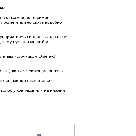
 мл.
ет волосам неповторимое
ут ослепительно сиять подобно
оприятиях или для выхода в свет.
м, кому нужен изящный и
 богатым источником Омега-3
сивые, живые и сияющие волосы.
глютен, минеральное масло.
волос у кончиков или на нижний