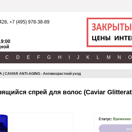
2426
,
+7 (495) 978-38-89
19:00
ной
C
D
E
F
G
H
I
J
K
L
M
N
O
 | CAVIAR ANTI-AGING - Антивозрастной уход
рящийся спрей для волос (Caviar Glittera
Статус:
Временно 
хо