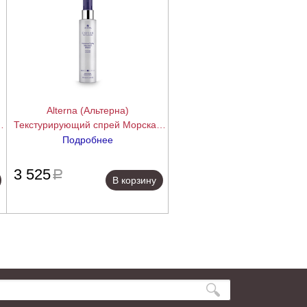
Alterna (Альтерна)
Текстурирующий спрей Морская
соль с антивозрастным уходом
Подробнее
Caviar Anti-Aging Professional
ее
подробнее
87
Styling Sea Salt Spray, 147 мл
3 525
a
В корзину