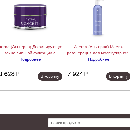
lterna (Альтерна) Дефинирующая
Alterna (Альтерна) Маска-
глина сильной фиксации с
регенерация для молекулярного
антивозрастным уходом Caviar
восстановления структуры волос
Подробнее
Подробнее
Anti-Aging Professional Styling
Caviar Anti-Aging Restructuring
подробнее
подробн
Concrete Clay, 52 гр
Bond Repair Masque (Backbar), 4
3 628
7 924
a
a
В корзину
В корзину
мл
Поиск по сайту: