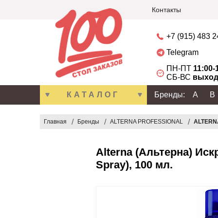
Контакты
+7 (915) 483 
Telegram
ПН-ПТ
11:00-
СБ-ВС
выход
КАТАЛОГ
Бренды:
A
B
Главная
Бренды
ALTERNA PROFESSIONAL
ALTERNA
Alterna (Альтерна) Иск
Spray), 100 мл.