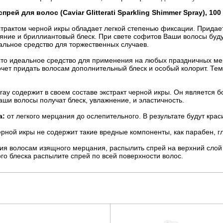
рей для волос (Caviar Glitterati Sparkling Shimmer Spray), 100
страктом черной икры обладает легкой степенью фиксации. Прида
яние и бриллиантовый блеск. При свете софитов Ваши волосы буд
льное средство для торжественных случаев.
то идеальное средство для применения на любых праздничных мер
очет придать волосам дополнительный блеск и особый колорит. Те
 Spray содержит в своем составе экстракт черной икры. Он является
аши волосы получат блеск, увлажнение, и эластичность.
а:
от легкого мерцания до ослепительного. В результате будут кра
ерной икры не содержит такие вредные компоненты, как парабен, 
я волосам изящного мерцания, распылить спрей на верхний слой 
го блеска распылите спрей по всей поверхности волос.