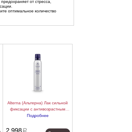
 предохраняет от стресса,
сации.
ите оптимальное количество
Alterna (Альтерна) Лак сильной
фиксации с антивозрастным
уходом Caviar High Hold, 212 гр
Подробнее
ее
подробнее
7
2 998
a