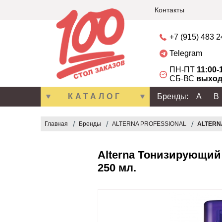
Контакты
+7 (915) 483 
Telegram
ПН-ПТ
11:00-
СБ-ВС
выход
КАТАЛОГ
Бренды:
A
B
Главная
Бренды
ALTERNA PROFESSIONAL
ALTERNA
Alterna Тонизирующий с
250 мл.