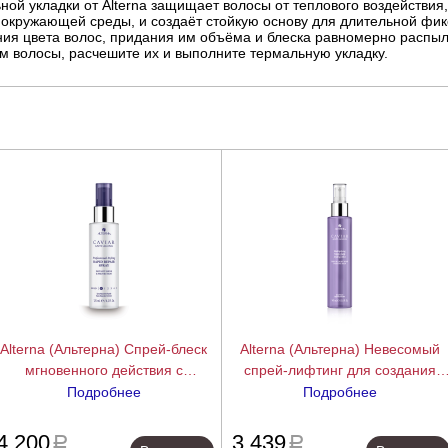
й укладки от Alterna защищает волосы от теплового воздействия,
окружающей среды, и создаёт стойкую основу для длительной фик
ия цвета волос, придания им объёма и блеска равномерно распыл
 волосы, расчешите их и выполните термальную укладку.
Alterna (Альтерна) Спрей-блеск
Alterna (Альтерна) Невесомый
мгновенного действия с
спрей-лифтинг для создания
антивозрастным уходом Caviar
экстра объема с кератиновым
Подробнее
Подробнее
Professional Styling Rapid Repair
комплексом Caviar Anti-Aging
подробнее
подробн
Spray, 125 мл
Multiplying Volume Styling Mist, 14
4 200
3 439
a
a