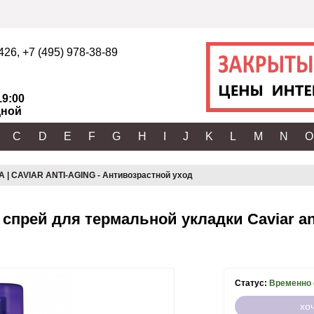
2426
,
+7 (495) 978-38-89
19:00
ной
C
D
E
F
G
H
I
J
K
L
M
N
O
 | CAVIAR ANTI-AGING - Антивозрастной уход
прей для термальной укладки Caviar anti-
Статус:
Временно 
хо