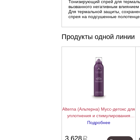
Тонизирующий спрей для термально
вызванного негативным влиянием 
Для термальной защиты, сохранен
спрея на подсушенные полотенцем
Продукты одной линии
Alterna (Альтерна) Мусс-детокс для
уплотнения и стимулирования
роста волос с экстрактом красного
Подробнее
клевера Caviar Anti-Aging Clinical
подробнее
Densifying Styling Mousse, 145 гр
3 628
a