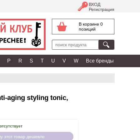
ВХОД
Регистрация
В корзине 0
позиций
P
R
S
T
U
V
W
Все бренды
aging styling tonic,
отсутствует
чу этот товар дешевле