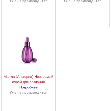
Full Volume Mousse), 232 гр.
250+250+232+141 мл
Уже не производится
подробнее
Уже не производится
подробнее
Alterna (Альтерна) Невесомый
спрей для создания
максимального объема (Caviar
Подробнее
Anti-Aging | Miracle Multiplying
Уже не производится
подробнее
Volume Mist), 141 мл.