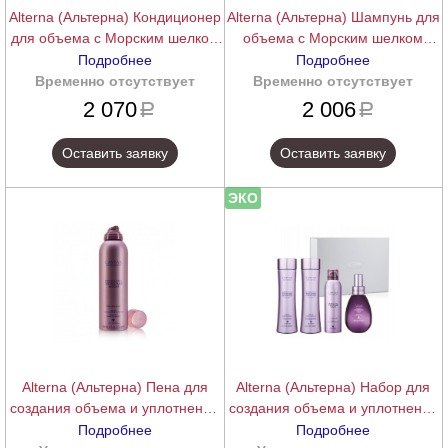
Alterna (Альтерна) Кондиционер
Alterna (Альтерна) Шампунь для
для объема с Морским шелком
объема с Морским шелком
(Caviar Anti-Aging | Bodybuilding
(Caviar Anti-Aging | Bodybuilding
Подробнее
Подробнее
Volume Conditioner), 250 мл.
Volume Shampoo), 250 мл.
Временно отсутствует
подробнее
Временно отсутствует
подробнее
2 070
2 006
a
a
Оставить заявку
Оставить заявку
ЭКО
Alterna (Альтерна) Пена для
Alterna (Альтерна) Набор для
создания объема и уплотнения
создания объема и уплотнения
волос (Caviar Anti-Aging | Thick &
волос с морским шелком,
Подробнее
Подробнее