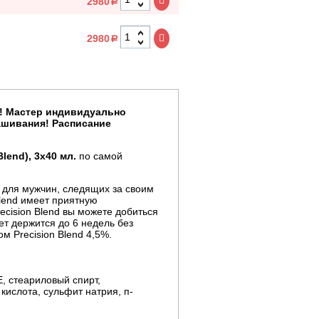
2980
a
2980
a
! Мастер индивидуально
рашивания! Расписание
lend), 3x40 мл.
по самой
 для мужчин, следящих за своим
Blend имеет приятную
ecision Blend вы можете добиться
ет держится до 6 недель без
м Precision Blend 4,5%.
, стеариловый спирт,
кислота, сульфит натрия, п-