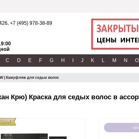
2426
,
+7 (495) 978-38-89
19:00
ной
C
D
E
F
G
H
I
J
K
L
M
N
O
 | Камуфляж для седых волос
ан Крю) Краска для седых волос в ассор
хо