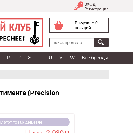
ВХОД
Регистрация
В корзине 0
позиций
P
R
S
T
U
V
W
Все бренды
тименте (Precision
чу этот товар дешевле
Цена: 2 980
a