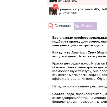
арт. 7206678000
Средний натуральный 4/5, 3x4
арт. 7206677000
Описание
Отзывы
Бесплатные профессиональные
подберет краску для волос, ок
консультаций смотрите
здесь
.
Как купить American Crew (Амер
выгодной цене, Вы можете узнать
Краска для седых волос Precisio
обликом. Уникальная краска для м
кремообразную текстуру, она прос
как легкой маскировки седины, та
эффекта отрастания волос. Одной 
Перед использованием рекомендуе
Состав:
вода, пропиленгликоль, л
кокамидопропилбетаин, аммония ла
фенилендиамин, резорцин, м-ам