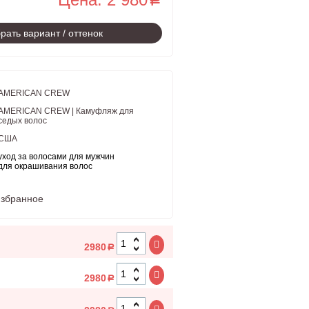
рать вариант / оттенок
AMERICAN CREW
AMERICAN CREW | Камуфляж для
седых волос
США
уход за волосами для мужчин
для окрашивания волос
избранное
2980
a
2980
a