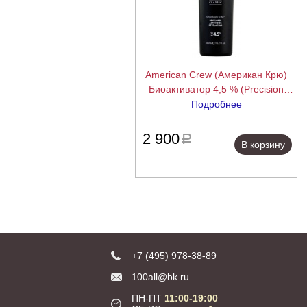
American Crew (Американ Крю)
Биоактиватор 4,5 % (Precision
Blend Developer), 450 мл.
Подробнее
подробнее
2 900
a
В корзину
+7 (495) 978-38-89
100all@bk.ru
ПН-ПТ
11:00-19:00