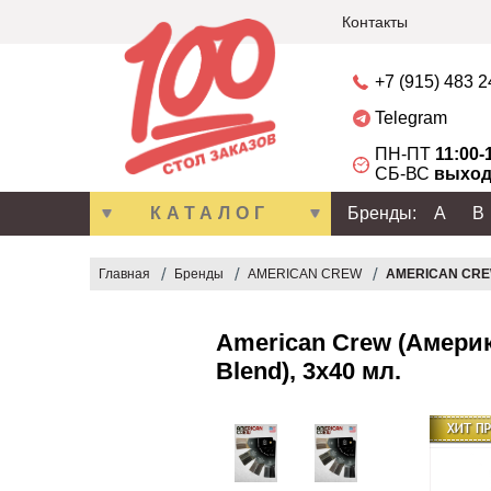
Контакты
+7 (915) 483 
Telegram
ПН-ПТ
11:00-
СБ-ВС
выход
КАТАЛОГ
Бренды:
A
B
Главная
Бренды
AMERICAN CREW
AMERICAN CREW
American Crew (Америк
Blend), 3x40 мл.