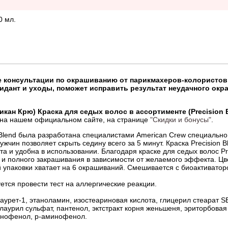
0 мл.
 консультации по окрашиванию от парикмахеров-колористов
сидант и уходы, поможет исправить результат неудачного ок
икан Крю) Краска для седых волос в ассортименте (Precision B
 на нашем официальном сайте, на странице
"Скидки и бонусы"
.
n Blend была разработана специалистами American Crew специально
ужчин позволяет скрыть седину всего за 5 минут. Краска Precision 
та и удобна в использовании. Благодаря краске для седых волос Pr
к и полного закрашивания в зависимости от желаемого эффекта. Цв
упаковки хватает на 6 окрашиваний. Смешивается с биоактиваторо
тся провести тест на аллергические реакции.
аурет-1, этаноламин, изостеариновая кислота, глицерил стеарат SE
урил сульфат, пантенол, эктстракт корня женьшеня, эриторбовая 
инофенол, р-аминофенол.