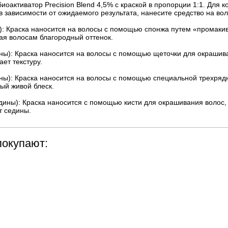
оактиватор Precision Blend 4,5% с краской в пропорции 1:1. Для к
 в зависимости от ожидаемого результата, нанесите средство на во
: Краска наносится на волосы с помощью спонжа путем «промакив
вая волосам благородный оттенок.
ны): Краска наносится на волосы с помощью щеточки для окрашив
ет текстуру.
ы): Краска наносится на волосы с помощью специальной трехряд
ый живой блеск.
ины): Краска наносится с помощью кисти для окрашивания волос,
т седины.
покупают: