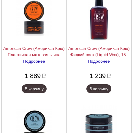
American Crew (Американ Крю)
American Crew (Американ Крю)
Пластичная матовая глина
Жидкий воск (Liquid Wax), 150
(Matte Clay), 85 гр
мл.
Подробнее
Подробнее
подробнее
подробнее
1 889
1 239
a
a
В корзину
В корзину