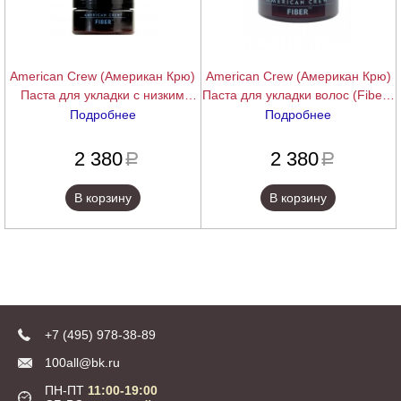
American Crew (Американ Крю)
American Crew (Американ Крю)
Паста для укладки с низким
Паста для укладки волос (Fiber),
уровнем блеска (Fiber), 85 гр.
118 гр.
Подробнее
Подробнее
подробнее
подробнее
2 380
2 380
a
a
В корзину
В корзину
+7 (495) 978-38-89
100all@bk.ru
ПН-ПТ
11:00-19:00