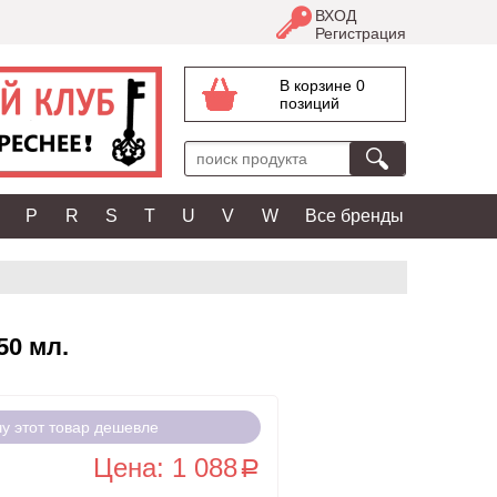
ВХОД
Регистрация
В корзине 0
позиций
P
R
S
T
U
V
W
Все бренды
50 мл.
чу этот товар дешевле
Цена: 1 088
a