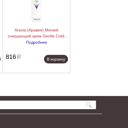
Aravia (Аравия) Мягкий
м
очищающий крем Gentle Cold-
Cream, 250 мл.
Подробнее
ее
подробнее
816
a
В корзину