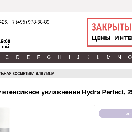
2426
,
+7 (495) 978-38-89
19:00
ной
C
D
E
F
G
H
I
J
K
L
M
N
O
ЛЬНАЯ КОСМЕТИКА ДЛЯ ЛИЦА
интенсивное увлажнение Hydra Perfect, 2
хо