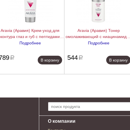
Aravia (Аравия) Крем-уход для
Aravia (Аравия) Тонер
контура глаз и губ с пептидами
омолаживающий с ниацинамидо
(Peptide Complex Cream), 50 мл.
(Anti-Age Toner), 150 мл.
Подробнее
Подробнее
подробнее
подробн
789
544
a
a
В корзину
В корзину
Поиск по сайту:
О компании