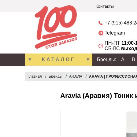
Контакты
+7 (915) 483 
Telegram
ПН-ПТ
11:00-
СБ-ВС
выход
КАТАЛОГ
Бренды:
A
B
Главная
Бренды
ARAVIA
ARAVIA | ПРОФЕССИОНА
Aravia (Аравия) Тоник 