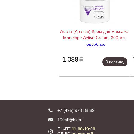
Aravia (Аравия) Крем для массажа
Modelage Active Cream, 300 мл.
Подробнее
подробнее
1 088
a
В корзину
+7 (495) 978-38-89
100all@bk.ru
ПН-ПТ
11:00-19:00
СБ-ВС
выходной