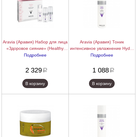
Aravia (Аравия) Набор для лица
Aravia (Аравия) Тоник
«Здоровое сияние» (Healthy
интенсивное увлажнение Hydra
Glow), 160+2х150 мл.
Perfect, 250 мл.
Подробнее
Подробнее
подробнее
подробнее
2 329
1 088
a
a
В корзину
В корзину