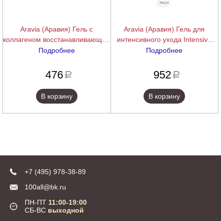
Aravia (Аравия) Гель с
Aravia (Аравия) Гель для
коллагеном восстанавливающий
интенсивного ухода Intensive
(Collagen Repair Gel), 200 мл.
Action Gel, 250 мл.
Подробнее
Подробнее
подробнее
подробнее
476
952
a
a
В корзину
В корзину
+7 (495) 978-38-89
100all@bk.ru
ПН-ПТ
11:00-19:00
СБ-ВС
выходной