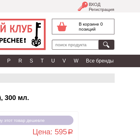
ВХОД
Регистрация
В корзине 0
позиций
P
R
S
T
U
V
W
Все бренды
, 300 мл.
чу этот товар дешевле
Цена: 595
a