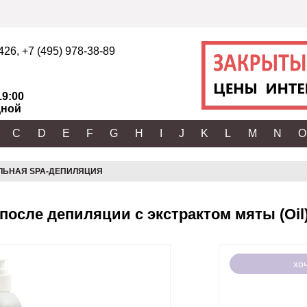
2426
,
+7 (495) 978-38-89
19:00
ной
C
D
E
F
G
H
I
J
K
L
M
N
O
ЛЬНАЯ SPA-ДЕПИЛЯЦИЯ
после депиляции с экстрактом мяты (Oil)
хо