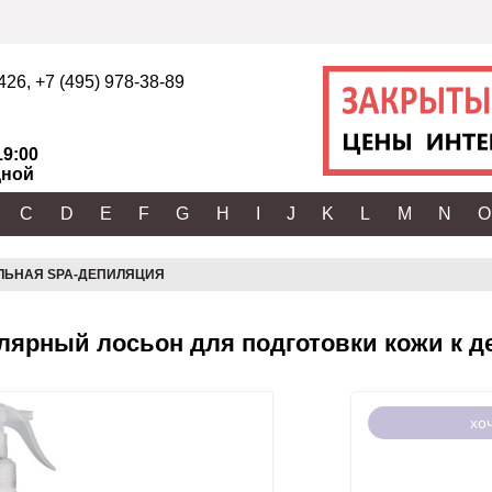
2426
,
+7 (495) 978-38-89
19:00
ной
C
D
E
F
G
H
I
J
K
L
M
N
O
ЛЬНАЯ SPA-ДЕПИЛЯЦИЯ
лярный лосьон для подготовки кожи к д
хо