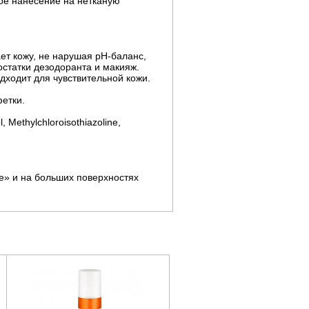
ое нанесение на нетканую
ет кожу, не нарушая рН-баланс,
статки дезодоранта и макияж.
ходит для чувствительной кожи.
етки.
, Methylchloroisothiazoline,
е» и на больших поверхностях