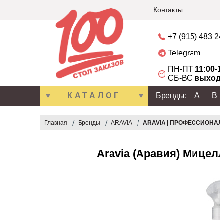
Контакты
+7 (915) 483 
Telegram
ПН-ПТ
11:00-
СБ-ВС
выход
КАТАЛОГ
Бренды:
A
B
Главная
Бренды
ARAVIA
ARAVIA | ПРОФЕССИОНА
Aravia (Аравия) Мицел