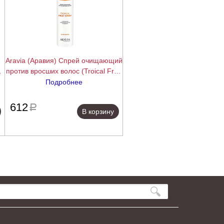
Aravia (Аравия) Спрей очищающий
"
против вросших волос (Troical Fruit
Spray), 250 мл.
Подробнее
ее
подробнее
612
a
В корзину