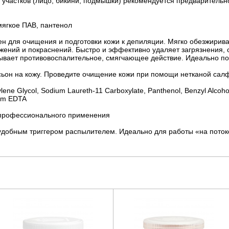
участков (лицо, бикини, подмышки) рекомендуется предварительн
мягкое ПАВ, пантенол
 для очищения и подготовки кожи к депиляции. Мягко обезжирива
ений и покраснений. Быстро и эффективно удаляет загрязнения, о
вает противовоспалительное, смягчающее действие. Идеально под
ьон на кожу. Проведите очищение кожи при помощи нетканой салф
lene Glycol, Sodium Laureth-11 Carboxylate, Panthenol, Benzyl Alcohol
ium EDTA
 профессионального применения
добным триггером распылителем. Идеально для работы «на поток