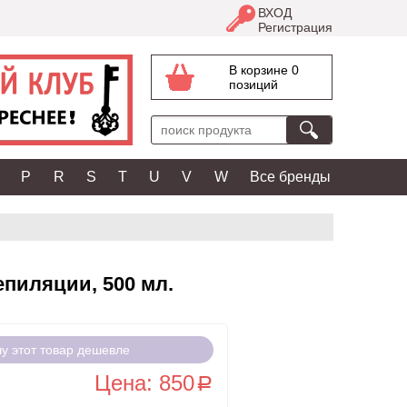
ВХОД
Регистрация
В корзине 0
позиций
P
R
S
T
U
V
W
Все бренды
епиляции, 500 мл.
чу этот товар дешевле
Цена: 850
a