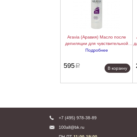
Aravia (Аравия) Масло после
депиляции для чувствительной
д
кожи с экстрактами лаванды (Oil),
Подробнее
300 мл.
подробнее
595
a
В корзину
+7 (495) 978-38-89
100all@bk.ru
ПН-ПТ
11:00-19:00