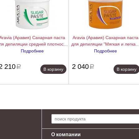
Aravia (Аравия) Сахарная паста
Aravia (Аравия) Сахарная паста
ля депиляции средней плотности
для депиляции "Мягкая и легкая
"Тропическая" (Sugar Paste), 750
(Sugar Paste), 750 гр.
Подробнее
Подробнее
гр.
подробнее
подробн
2 210
2 040
a
a
В корзину
В корзину
Поиск по сайту:
О компании