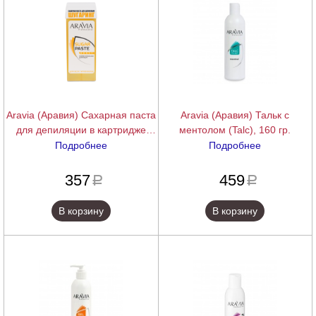
Aravia (Аравия) Сахарная паста
Aravia (Аравия) Тальк с
для депиляции в картридже
ментолом (Talc), 160 гр.
очень мягкая "Медовая" (Sugar
Подробнее
Подробнее
Paste), 150 гр.
подробнее
подробнее
357
459
a
a
В корзину
В корзину