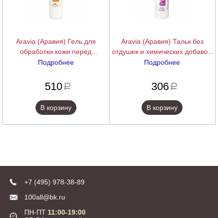
Aravia (Аравия) Гель для
Aravia (Аравия) Тальк без
обработки кожи перед
отдушек и химических добавок,
депиляцией с экстрактами алоэ
100 г.
Подробнее
Подробнее
вера и ромашки (Gel), 300 мл.
подробнее
подробнее
510
306
a
a
В корзину
В корзину
+7 (495) 978-38-89
100all@bk.ru
ПН-ПТ
11:00-19:00