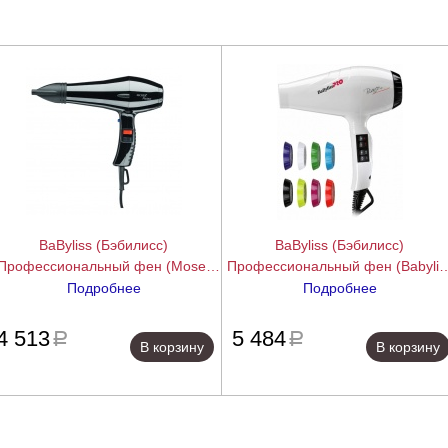
BaByliss (Бэбилисс)
BaByliss (Бэбилисс)
Профессиональный фен (Moser
Профессиональный фен (Babylis
Hair Dryer Protect 1500W)
ProBianco Ionic 2100W)
Подробнее
Подробнее
подробнее
подробн
4 513
5 484
a
a
В корзину
В корзину