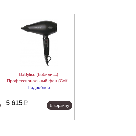
BaByliss (Бэбилисс)
s
Профессиональный фен (Coifin
ExtraKorto SuperCompact, 2000-
Подробнее
2200W)
ее
подробнее
5 615
a
В корзину