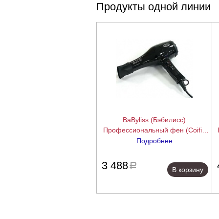
Продукты одной линии
BaByliss (Бэбилисс)
Профессиональный фен (Coifin
CL4H 2000W)
Подробнее
подробнее
3 488
a
В корзину