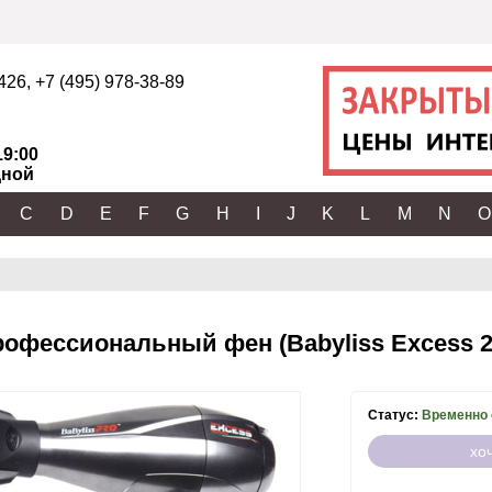
2426
,
+7 (495) 978-38-89
19:00
ной
C
D
E
F
G
H
I
J
K
L
M
N
O
рофессиональный фен (Babyliss Excess 2
Статус:
Временно 
хо