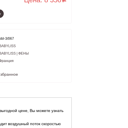
у
bbl-3/067
BABYLISS
BABYLISS | ФЕНЫ
Франция
избранное
выгодной цене, Вы можете узнать
дит воздушный поток скоростью