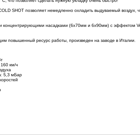
5°C, что позволяет сделать нужную укладку очень быстро!
COLD SHOT позволяет немедленно охладить выдуваемый воздух, ч
и концентрирующими насадками (6х70мм и 6х90мм) с эффектом Ve
м повышенный ресурс работы, произведен на заводе в Италии.
Вт
 160 км/ч
здуха
: 5,3 мБар
коростей
р
я