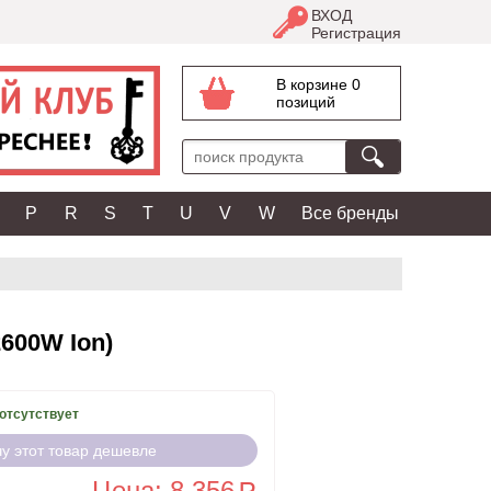
ВХОД
Регистрация
В корзине 0
позиций
P
R
S
T
U
V
W
Все бренды
600W Ion)
отсутствует
чу этот товар дешевле
Цена: 8 356
a