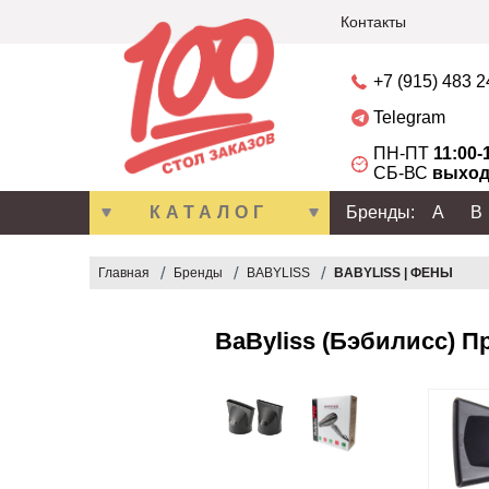
Контакты
+7 (915) 483 
Telegram
ПН-ПТ
11:00-
СБ-ВС
выход
КАТАЛОГ
Бренды:
A
B
Главная
Бренды
BABYLISS
BABYLISS | ФЕНЫ
BaByliss (Бэбилисс) П