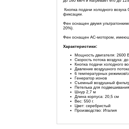
до 160 км/ч и нагревает его до 12
Кнопка подачи холодного возуха 
фиксации.
Фен оснащен двумя ультратонким
20%).
Фен оснащен AC-мотором, имеющи
Характеристики:
Мощность двигателя: 2600 
Скорость потока воздуха: до
Кнопка подачи холодного во
Давление воздушного потока
6 температурных режимов/с
Генератор ионов
Съемный воздушный фильт
Петелька для подвешивани
Шнур 2,7 м
Длина корпуса: 20,5 см
Вес: 550 г.
Цвет: серебристый
Производство: Италия