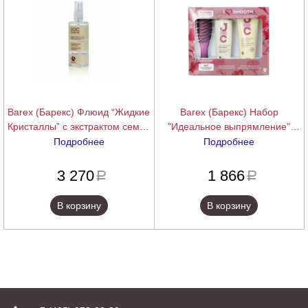
Barex (Барекс) Флюид “Жидкие
Barex (Барекс) Набор
Кристаллы” с экстрактом семян
"Идеальное выпрямление"
льна (JOC Care | Cristalli liquidi
(шампунь + крем + щетка для
Подробнее
Подробнее
with Linseed Oil), 100 мл.
волос) JOC Care, 250 + 200 мл.
подробнее
подробнее
3 270
1 866
a
a
В корзину
В корзину