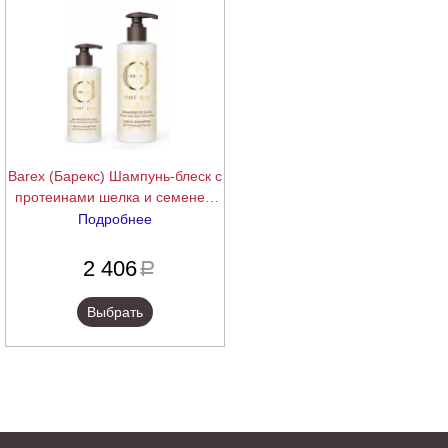
Barex (Барекс) Шампунь-блеск с
протеинами шелка и семенем
льна (Shine Shampoo), 250/750
Подробнее
мл.
подробнее
2 406
a
Выбрать