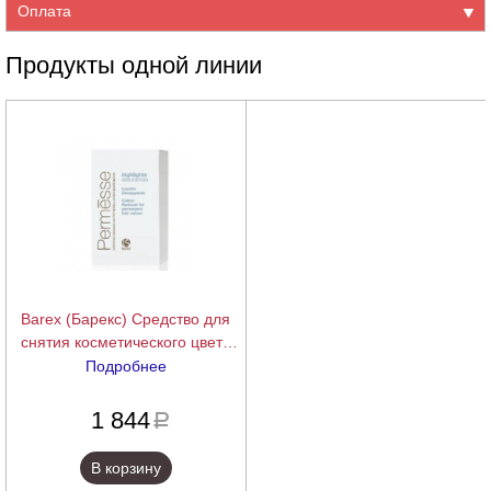
Оплата
Продукты одной линии
Barex (Барекс) Средство для
снятия косметического цвета
(Permesse highlights assurances
Подробнее
| Permesse Dual Phase Colour
подробнее
Remover), 2*125 мл
1 844
a
В корзину