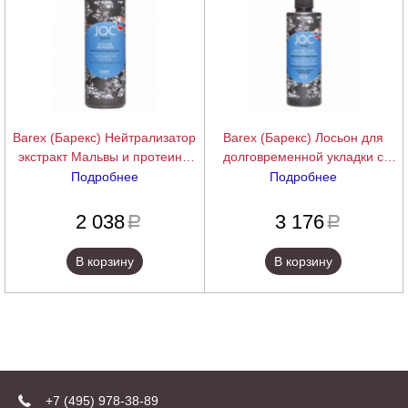
Barex (Барекс) Нейтрализатор
Barex (Барекс) Лосьон для
экстракт Мальвы и протеины
долговременной укладки с
Кашемира (Joc Wave Easy Curl),
цистеином, экстракт Мальвы и
Подробнее
Подробнее
500 мл.
протеины Кашемира (Joc Wave
подробнее
подробнее
Easy Curl), 200 мл.
2 038
3 176
a
a
В корзину
В корзину
+7 (495) 978-38-89