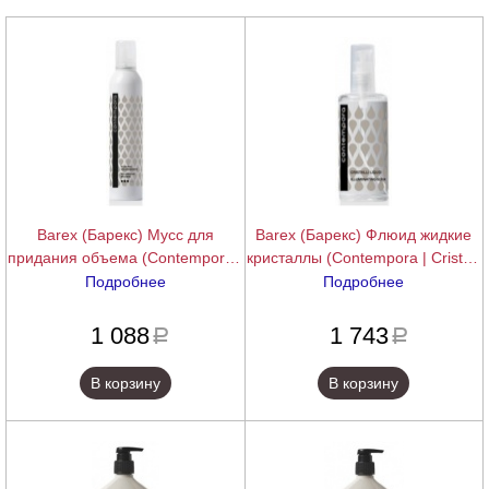
Barex (Барекс) Мусс для
Barex (Барекс) Флюид жидкие
придания объема (Contempora |
кристаллы (Contempora | Cristalli
Schiuma Volumizzante), 300 мл.
Liquidi), 100 мл.
Подробнее
Подробнее
подробнее
подробнее
1 088
1 743
a
a
В корзину
В корзину