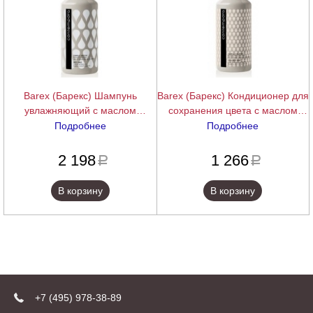
Barex (Барекс) Шампунь
Barex (Барекс) Кондиционер для
увлажняющий с маслом
сохранения цвета с маслом
облепихи и маслом манго
облепихи и маслом граната
Подробнее
Подробнее
(Contempora | Shampoo
(Contempora | Balsamo
подробнее
подробнее
Idratante Olio di Olivello Spinoso
Protezione Colore Olio di Olivello
2 198
1 266
a
a
e di Mango), 1000 мл.
Spinoso e di Melograno), 1000
мл.
В корзину
В корзину
+7 (495) 978-38-89