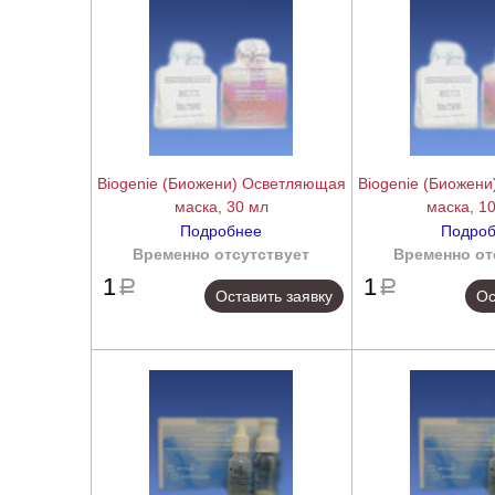
Biogenie (Биожени) Осветляющая
Biogenie (Биожен
маска, 30 мл
маска, 1
Подробнее
Подро
Временно отсутствует
подробнее
Временно от
1
1
a
a
Оставить заявку
Ос