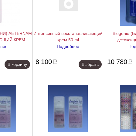
ЕНИ) AETERNAM
Интенсивный восстанавливающий
Biogenie (
ЮЩИЙ КРЕМ
крем 50 ml
детокси
ИДЕЕЙ, 50 МЛ
эффективног
бнее
Подробнее
Под
(Detoxic
подробнее
подробнее
8 100
10 780
a
a
В корзину
Выбрать