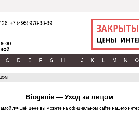
2426
,
+7 (495) 978-38-89
19:00
ной
C
D
E
F
G
H
I
J
K
L
M
N
O
ИЦОМ
Biogenie — Уход за лицом
самой лучшей цене вы можете на официальном сайте нашего интерне