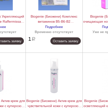
и) Укрепляющий
Biogenie (Биожени) Комплекс
Biogenie (
 Raffermissan),
витаминов В5-В6-В2
очищающая ноч
л
(Pantoridoflavine), 8 мл
Purifi
бнее
Подробнее
Под
сутствует
подробнее
Временно отсутствует
подробнее
Уже не п
1
a
тавить заявку
Оставить заявку
 Актив крем для
Biogenie (Биожени) Актив крем для
Biogenie (Био
жи с куперозом
чувствительной кожи с куперозом
осветляющий кр