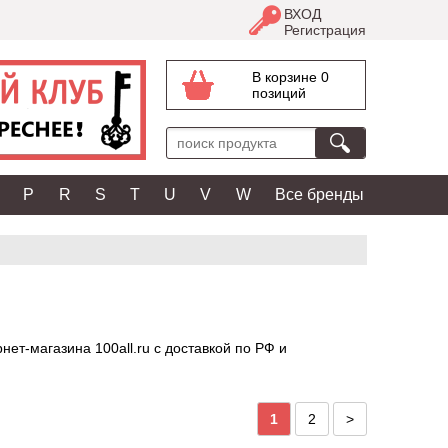
ВХОД
Регистрация
В корзине 0
позиций
P
R
S
T
U
V
W
Все бренды
т-магазина 100all.ru с доставкой по РФ и
1
2
>