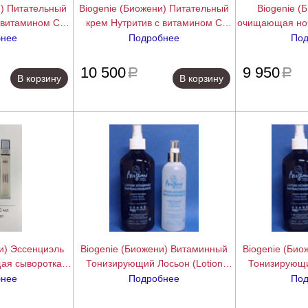
и) Питательный
Biogenie (Биожени) Питательный
Biogenie (
 витамином С
крем Нутритив с витамином С
очищающая ноч
, 50 мл.
(Nutritive), 200 мл.
Purifia
бнее
Подробнее
Под
подробнее
подробнее
10 500
9 950
a
a
В корзину
В корзину
и) Эссенциэль
Biogenie (Биожени) Витаминный
Biogenie (Би
ая сыворотка-
Тонизирующий Лосьон (Lotion
Тонизирующи
0 мл.
Vitaminee Rafr), 200 мл
Vitaminee
бнее
Подробнее
Под
подробнее
подробнее