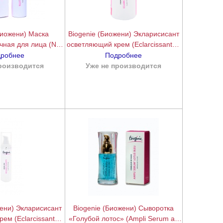
Биожени) Маска
Biogenie (Биожени) Экларисисант
ная для лица (Nuit
осветляющий крем (Eclarcissante),
ant), 50 мл
200 мл.
робнее
Подробнее
роизводится
подробнее
Уже не производится
подробнее
жени) Экларисисант
Biogenie (Биожени) Сыворотка
ем (Eclarcissante),
«Голубой лотос» (Ampli Serum au