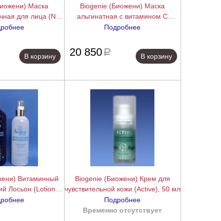
Биожени) Маска
Biogenie (Биожени) Маска
ная для лица (Nuit
альгинатная с витамином С
nt), 200 мл
(Masque Alginate Vitamine C), 1000
робнее
Подробнее
мл
подробнее
подробнее
20 850
a
В корзину
В корзину
ожени) Витаминный
Biogenie (Биожени) Крем для
й Лосьон (Lotion
чувствительной кожи (Active), 50 мл
 Rafr), 500 мл
робнее
Подробнее
подробнее
Временно отсутствует
подробнее