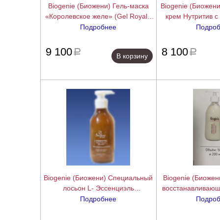
Biogenie (Биожени) Гель-маска
Biogenie (Биожен
«Королевское желе» (Gel Royale
крем Нутритив с
Vegetale), 250 мл
(Nutritive)
Подробнее
Подро
подробнее
9 100
8 100
a
a
В корзину
Biogenie (Биожени) Cпециальный
Biogenie (Биожен
лосьон L- Эссенциэль
восстанавливающ
регенерирующий (Essentiel - Extrait
крем 25
Подробнее
Подро
stimulant), 250 мл
подробнее