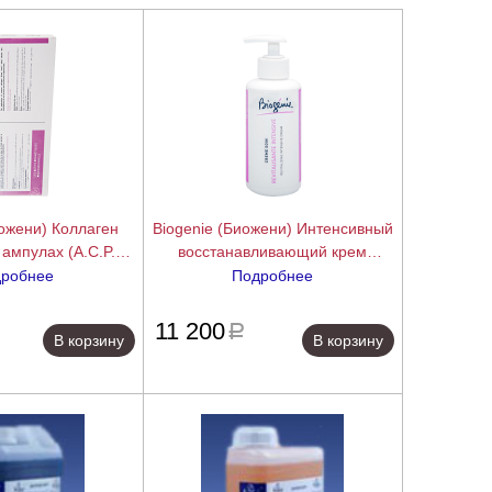
иожени) Коллаген
Biogenie (Биожени) Интенсивный
 ампулах (A.C.P.
восстанавливающий крем
10 ампул по 3 мл.
(Revitalisante Intensive), 200 мл.
робнее
Подробнее
подробнее
подробнее
11 200
a
В корзину
В корзину