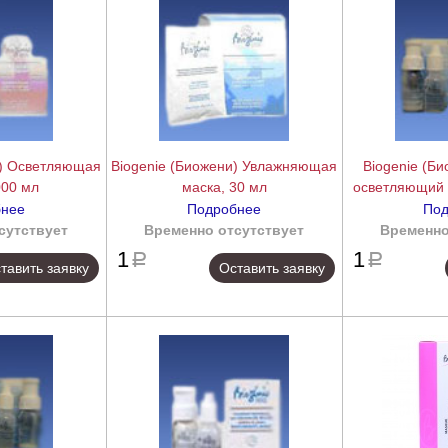
и) Осветляющая
Biogenie (Биожени) Увлажняющая
Biogenie (Б
000 мл
маска, 30 мл
осветляющий (A
бнее
Подробнее
Под
сутствует
подробнее
Временно отсутствует
подробнее
Временно
1
1
a
a
тавить заявку
Оставить заявку