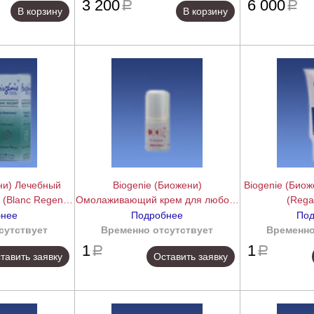
3 200
6 000
a
a
В корзину
В корзину
ни) Лечебный
Biogenie (Биожени)
Biogenie (Биож
(Blanc Regent),
Омолаживающий крем для любого
(Rega
л
типа кожи (Biogenie 100%), 30 мл
бнее
Подробнее
Под
сутствует
подробнее
Временно отсутствует
подробнее
Временно
1
1
a
a
тавить заявку
Оставить заявку