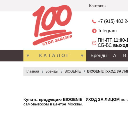
Контакты
+7 (915) 483 
Telegram
ПН-ПТ
11:00-
СБ-ВС
выход
КАТАЛОГ
Бренды:
A
B
Главная
Бренды
BIOGENIE
BIOGENIE | УХОД ЗА Л
Купить продукцию BIOGENIE | УХОД ЗА ЛИЦОМ
по 
самовывозом в центре Москвы.