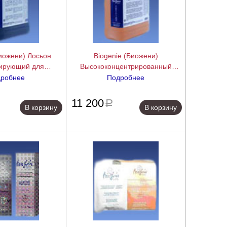
Биожени) Лосьон
Biogenie (Биожени)
цирующий для
Высококонцентрированный
о очищения кожи
питательный лосьон
робнее
Подробнее
ant), 1000 мл
регенерирующий (Tonifiant), 1000
подробнее
подробнее
мл
11 200
a
В корзину
В корзину