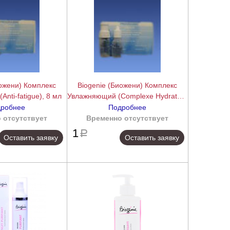
иожени) Комплекс
Biogenie (Биожени) Комплекс
nti-fatigue), 8 мл
Увлажняющий (Complexe Hydratant
Protecteur), 8 мл
робнее
Подробнее
 отсутствует
подробнее
Временно отсутствует
подробнее
1
a
Оставить заявку
Оставить заявку