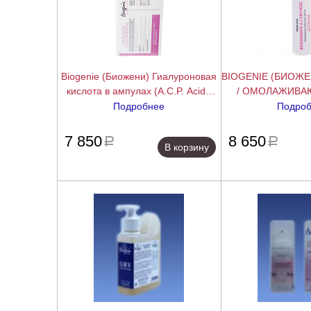
Biogenie (Биожени) Гиалуроновая
BIOGENIE (БИОЖ
кислота в ампулах (A.C.P. Acide
/ ОМОЛАЖИВА
Hyaluro), 10 ампул по 2 мл.
ЭТЕРНАМ С ОРХ
Подробнее
Подро
подробнее
7 850
8 650
a
a
В корзину