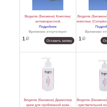
Biogenie (Биожени) Комплекс
Biogenie (Биожен
антивозрастной
комплекс (Complexe
восстанавливающий (Complexe
8 м
Подробнее
Подро
Regenerant ex Anti-age), 8 мл
Временно отсутствует
подробнее
Временно от
1
1
a
a
Оставить заявку
Ос
Biogenie (Биожени) Дермопюр
Biogenie (Биожени)
крем для проблемной кожи
чувствительной ко