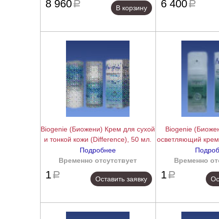
8 960
6 400
a
a
В корзину
Biogenie (Биожени) Крем для сухой
Biogenie (Биоже
и тонкой кожи (Difference), 50 мл.
осветляющий крем 
50 м
Подробнее
Подро
Временно отсутствует
подробнее
Временно от
1
1
a
a
Оставить заявку
Ос