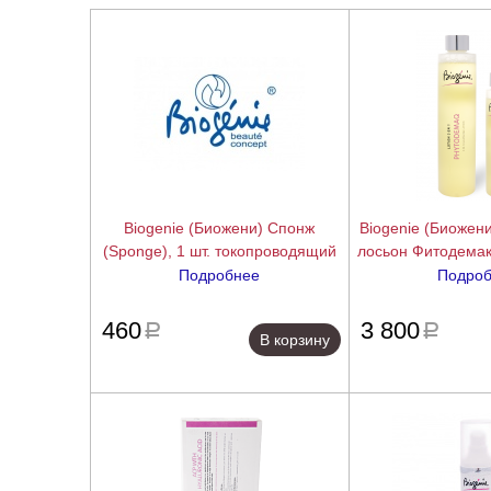
Biogenie (Биожени) Спонж
Biogenie (Биоже
(Sponge), 1 шт. токопроводящий
лосьон Фитодемак
50/200 /1
Подробнее
Подро
подробнее
460
3 800
a
a
В корзину