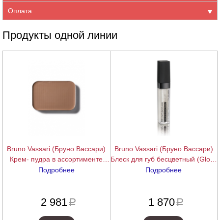
Оплата
Продукты одной линии
Bruno Vassari (Бруно Вассари)
Bruno Vassari (Бруно Вассари)
Крем- пудра в ассортименте
Блеск для губ бесцветный (Gloss
(Compact Finish Dual), 9,5 гр
Therapy), 7 мл.
Подробнее
Подробнее
подробнее
подробнее
2 981
1 870
a
a