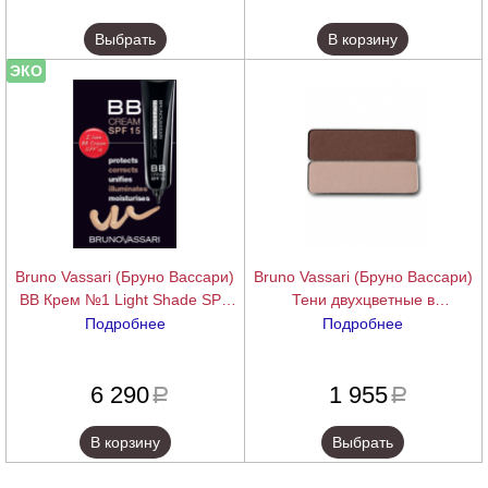
Выбрать
В корзину
ЭКО
Bruno Vassari (Бруно Вассари)
Bruno Vassari (Бруно Вассари)
BB Крем №1 Light Shade SPF
Тени двухцветные в
15, 30 мл
ассортименте (Eyeshadow) , 3,6
Подробнее
Подробнее
гр.
подробнее
подробнее
6 290
1 955
a
a
В корзину
Выбрать