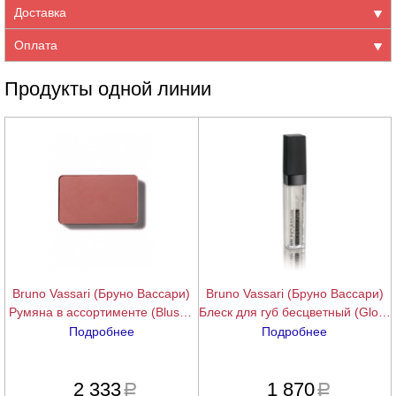
Доставка
Оплата
Продукты одной линии
Bruno Vassari (Бруно Вассари)
Bruno Vassari (Бруно Вассари)
Румяна в ассортименте (Blush),
Блеск для губ бесцветный (Gloss
5,5 гр
Therapy), 7 мл.
Подробнее
Подробнее
подробнее
подробнее
2 333
1 870
a
a