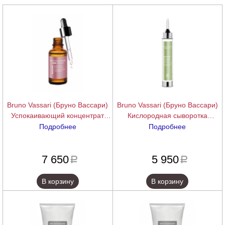
Bruno Vassari (Бруно Вассари)
Bruno Vassari (Бруно Вассари)
Успокаивающий концентрат
Кислородная сыворотка
(Skin Relief Stress Control), 30
(Breathing Skin Oxygenating
Подробнее
Подробнее
мл.
Serum), 15 мл.
подробнее
подробнее
7 650
5 950
a
a
В корзину
В корзину