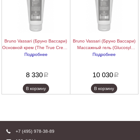
Bruno Vassari (Бруно Вассари)
Bruno Vassari (Бруно Вассари)
Основной крем (The True Cream
Массажный гель (Glucosyl
Essential Base Cream), 200 мл.
Hesperidin + Niacinamide
Подробнее
Подробнее
Massage Gel), 200 мл.
подробнее
подробнее
8 330
10 030
a
a
В корзину
В корзину
+7 (495) 978-38-89