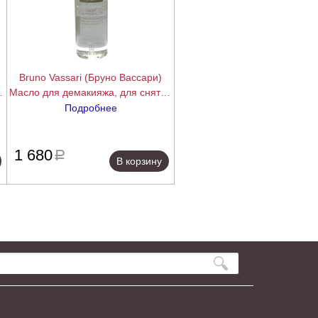
Bruno Vassari (Бруно Вассари)
e
Масло для демакияжа, для снятия
водоустойчивой косметики (The
Подробнее
Specifics | Deep Cleansing Oil), 150
ее
подробнее
мл
1 680
a
В корзину