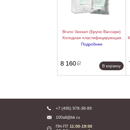
Bruno Vassari (Бруно Вассари)
Холодная пластифицирующая
К
маска с криогенным эффектом
Подробнее
(The Specifics | Mascara Modelante
подробнее
Reafirmante), 6 шт.x30 г.
8 160
a
В корзину
+7 (495) 978-38-89
100all@bk.ru
ПН-ПТ
11:00-19:00