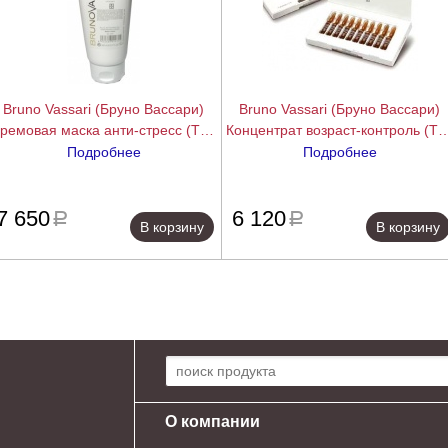
Bruno Vassari (Бруно Вассари)
Bruno Vassari (Бруно Вассари)
ремовая маска анти-стресс (The
Концентрат возраст-контроль (Th
Specifics | Mask Some), 200 мл.
Specifics | Facial Liposomas
Подробнее
Подробнее
Antiarrugas), 10 амп.x3 мл.
подробнее
подробн
7 650
6 120
a
a
В корзину
В корзину
Поиск по сайту:
О компании