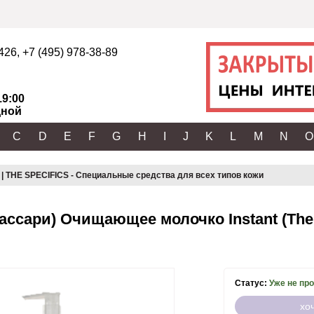
2426
,
+7 (495) 978-38-89
19:00
ной
C
D
E
F
G
H
I
J
K
L
M
N
O
 THE SPECIFICS - Специальные средства для всех типов кожи
ассари) Очищающее молочко Instant (The S
Статус:
Уже не пр
хо