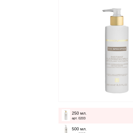
250 мл.
арт. 0203
500 мл.