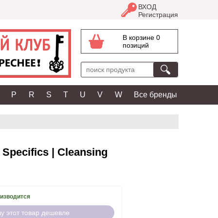
ВХОД
Регистрация
В корзине 0
позиций
P
R
S
T
U
V
W
Все бренды
pecifics | Cleansing
оизводится
чу этот товар дешевле