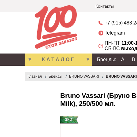
Контакты
+7 (915) 483 
Telegram
ПН-ПТ
11:00-
СБ-ВС
выход
КАТАЛОГ
Бренды:
A
B
Главная
Бренды
BRUNO VASSARI
BRUNO VASSARI |
Bruno Vassari (Бруно В
Milk), 250/500 мл.