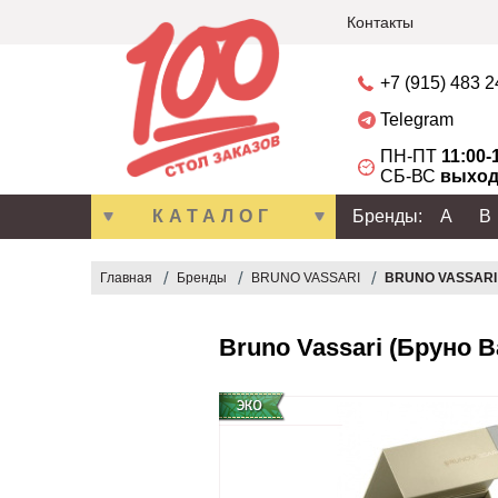
Контакты
+7 (915) 483 
Telegram
ПН-ПТ
11:00-
СБ-ВС
выход
КАТАЛОГ
Бренды:
A
B
Главная
Бренды
BRUNO VASSARI
BRUNO VASSARI
Bruno Vassari (Бруно В