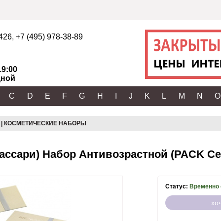
2426
,
+7 (495) 978-38-89
19:00
ной
C
D
E
F
G
H
I
J
K
L
M
N
O
 | КОСМЕТИЧЕСКИЕ НАБОРЫ
ассари) Набор Антивозрастной (PACK Cell
Статус:
Временно 
хо