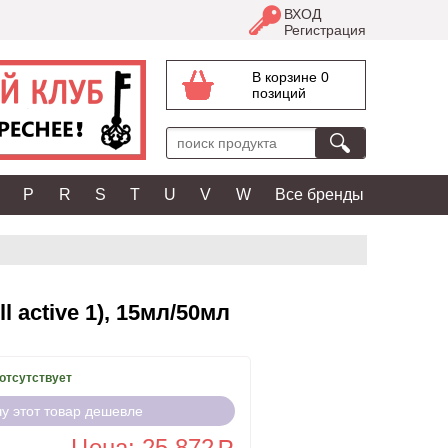
ВХОД
Регистрация
В корзине 0
позиций
P
R
S
T
U
V
W
Все бренды
 active 1), 15мл/50мл
отсутствует
чу этот товар дешевле
Цена: 25 872
a