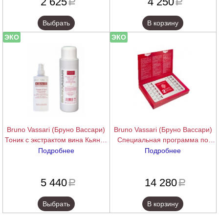
2 625
4 250
a
a
Выбрать
В корзину
ЭКО
ЭКО
Bruno Vassari (Бруно Вассари)
Bruno Vassari (Бруно Вассари)
Тоник с экстрактом вина Кьянти
Специальная программа по
(Kianty Experience | Pioggia Di
уходу за глазами и губами
Подробнее
Подробнее
Vigna), 200/500 мл.
«Заметный результат» (Kianty
подробнее
подробнее
Viniferin Visible Results), 6
5 440
14 280
процедур
a
a
Выбрать
В корзину