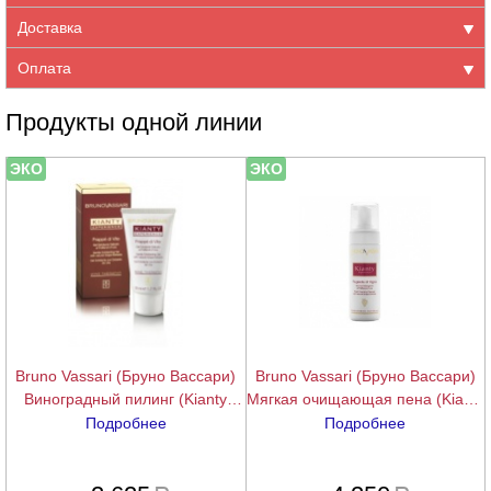
Доставка
Оплата
Продукты одной линии
ЭКО
ЭКО
Bruno Vassari (Бруно Вассари)
Bruno Vassari (Бруно Вассари)
Виноградный пилинг (Kianty
Мягкая очищающая пена (Kianty
Experience | Frappe Di Vite),
Experience | Rugiada Di Vigna),
Подробнее
Подробнее
50/200 мл.
150 мл.
подробнее
подробнее