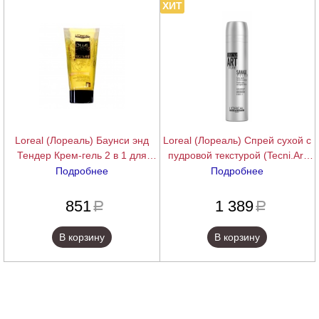
ХИТ
Loreal (Лореаль) Баунси энд
Loreal (Лореаль) Cпрей сухой с
Тендер Крем-гель 2 в 1 для
пудровой текстурой (Tecni.Art
вьющихся волос (Tecni Art Dual
Savage Panache), 250 мл.
Подробнее
Подробнее
Stylers Bouncy & Tender), 150
подробнее
подробнее
мл.
851
1 389
a
a
В корзину
В корзину