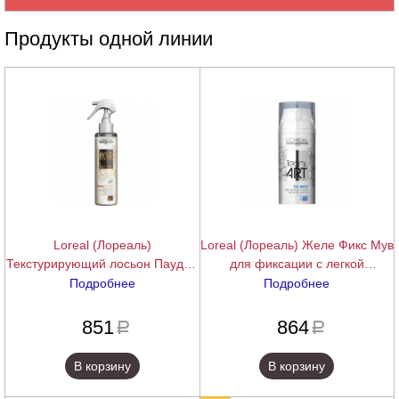
Продукты одной линии
Loreal (Лореаль)
Loreal (Лореаль) Желе Фикс Мув
Текстурирующий лосьон Паудер
для фиксации с легкой
Ин Лосьон с пудрой из
текстурой (фикс. 4) (Tecni Art Fix
Подробнее
Подробнее
минеральных частиц (фикс. 3)
Move), 150 мл
подробнее
подробнее
(Tecni Art Powder-In-Lotion), 150
851
864
a
a
мл
В корзину
В корзину