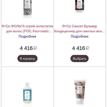
R+Co ФОЛЬГА спрей-антистатик
R+Co Сансет Бульвар
для волос (FOIL frizz+static
Кондиционер для светлых волос
Control Spray), 193 мл
Sunset Blvd Blonde Conditioner,
Подробнее
Подробнее
251 мл
подробнее
подробнее
4 416
4 416
a
a
В корзину
Выбрать