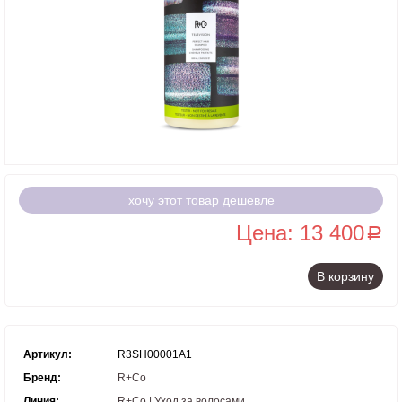
хочу этот товар дешевле
Цена: 13 400
a
В корзину
Артикул:
R3SH00001A1
Бренд:
R+Co
Линия:
R+Co | Уход за волосами