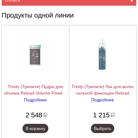
Продукты одной линии
Trinity (Тринити) Пудра для
Trinity (Тринити) Лак для волос
объема Reload Volume Powder,
сильной фиксации Reload
10 гр
Hairspray strong 100/300/500 мл.
Подробнее
Подробнее
подробнее
подробнее
2 548
1 215
a
a
В корзину
Выбрать