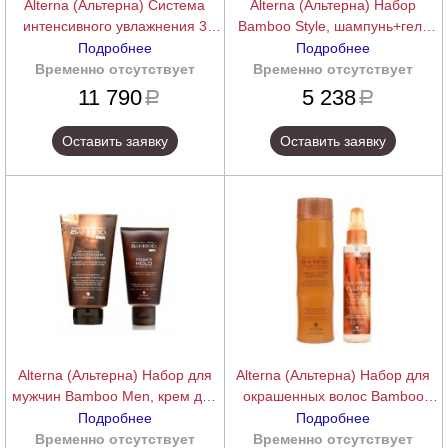
Alterna (Альтерна) Система
Alterna (Альтерна) Набор
интенсивного увлажнения 3
Bamboo Style, шампунь+гель
шага Caviar Anti-Aging
для укладки
Подробнее
Подробнее
Временно отсутствует
подробнее
Временно отсутствует
подробнее
11 790
5 238
a
a
Оставить заявку
Оставить заявку
Alterna (Альтерна) Набор для
Alterna (Альтерна) Набор для
мужчин Bamboo Men, крем для
окрашенных волос Bamboo
бритья+гель для волос
Сolor, шампунь+флюид
Подробнее
Подробнее
Временно отсутствует
подробнее
Временно отсутствует
подробнее