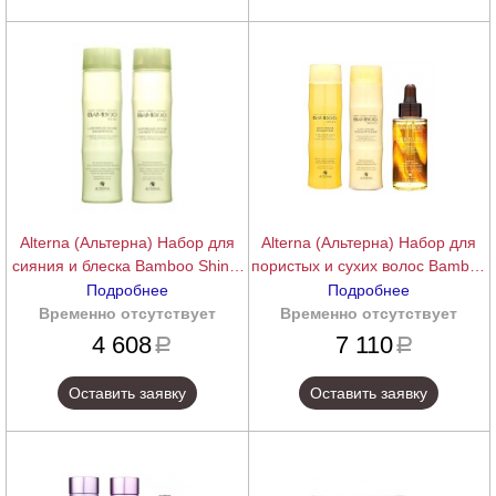
Alterna (Альтерна) Набор для
Alterna (Альтерна) Набор для
сияния и блеска Bamboo Shine,
пористых и сухих волос Bamboo
шампунь+кондиционер
Smooth,
Подробнее
Подробнее
шампунь+кондиционер+масло
Временно отсутствует
подробнее
Временно отсутствует
подробнее
4 608
7 110
a
a
Оставить заявку
Оставить заявку