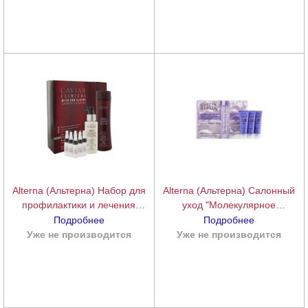
Smoothing | Hydra-Gelee Starter
Kit), 250+250+100 мл.
Alterna (Альтерна) Набор для
Alterna (Альтерна) Салонный
профилактики и лечения
уход "Молекулярное
выпадения волос (Caviar Clinical
восстановление волос" (Caviar
Подробнее
Подробнее
3-Part System), 3 средства
Repair | Reconsrtruction
Уже не производится
подробнее
Уже не производится
подробнее
Treatment), 3х50 мл