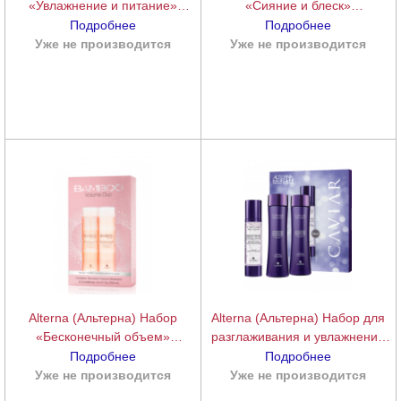
«Увлажнение и питание»
«Сияние и блеск»
(шампунь+кондиционер) (Caviar
(шампунь+кондиционер)
Подробнее
Подробнее
Moisture Holiday Duo), 250+250
(Bamboo Smooth Holiday Duo),
Уже не производится
подробнее
Уже не производится
подробнее
мл.
250+250 мл.
Alterna (Альтерна) Набор
Alterna (Альтерна) Набор для
«Бесконечный объем»
разглаживания и увлажнения
(шампунь+кондиционер)
(увлажняющий шампунь,
Подробнее
Подробнее
(Bamboo Volume Holiday Duo),
увлажняющий кондиционер,
Уже не производится
подробнее
Уже не производится
подробнее
250+250 мл.
гель-идеализатор) (Caviar