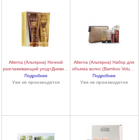
Alterna (Альтерна) Ночной
Alterna (Альтерна) Набор для
разглаживающий уход+Дневной
объема волос (Bamboo Volume
полирующий бальзам (Bamboo
On-the-Go Travel Set)
Подробнее
Подробнее
Straight AM/PM Starter Kit),
Уже не производится
подробнее
Уже не производится
подробнее
125+125 мл.