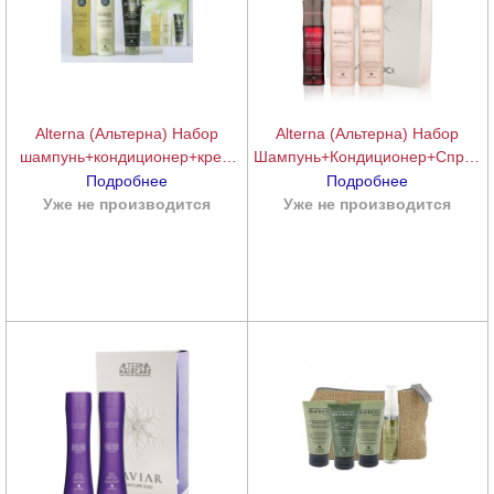
Alterna (Альтерна) Набор
Alterna (Альтерна) Набор
шампунь+кондиционер+крем
Шампунь+Кондиционер+Спрей
для сияния и блеска (Bamboo
для объема (Bamboo Volume
Подробнее
Подробнее
Shine Bright Valentine’s Day Set),
Trio), 625 мл.
Уже не производится
подробнее
Уже не производится
подробнее
250+250+125 мл.