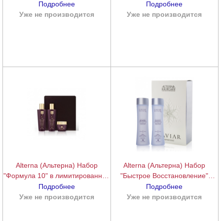
Travel Set Moisture),
(Caviar Travel Set Repair),
Подробнее
Подробнее
40+40+30+50 мл.
40+40+50+50 мл.
Уже не производится
подробнее
Уже не производится
подробнее
Alterna (Альтерна) Набор
Alterna (Альтерна) Набор
"Формула 10" в лимитированной
"Быстрое Восстановление"
коробке (The Science of Ten
(Шампунь+Кондиционер) (Caviar
Подробнее
Подробнее
Perfect Blend Trio Set),
Repair RX Duo), 500 мл.
Уже не производится
подробнее
Уже не производится
подробнее
250+250+150 мл.