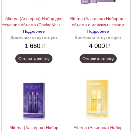
Alterna (Альтерна) Набор для
Alterna (Альтерна) Набор для
создания объема (Caviar Volume
объема с морским шелком
Transformation Kit), 40+40+41
(Шампунь+Кондиционер) (Caviar
Подробнее
Подробнее
мл.
Volume Duo), 250+250 мл.
Временно отсутствует
подробнее
Временно отсутствует
подробнее
1 660
4 000
a
a
Оставить заявку
Оставить заявку
Alterna (Альтерна) Набор
Alterna (Альтерна) Набор