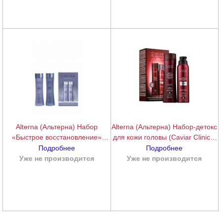
Alterna (Альтерна) Набор
Alterna (Альтерна) Набор-детокс
«Быстрое восстановление»
для кожи головы (Caviar Clinical
шампунь+кондиционер (Caviar
Kit Shampoo and Foam),
Подробнее
Подробнее
Repair Holiday Duo), 250+250
250+232 мл.
Уже не производится
подробнее
Уже не производится
подробнее
мл.