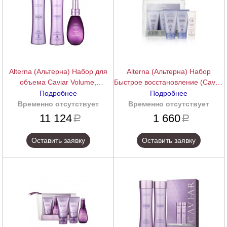
Alterna (Альтерна) Набор для
Alterna (Альтерна) Набор
объема Caviar Volume,
Быстрое восстановление (Caviar
шампунь+кондиционер+спрей
Repair Transformation Kit),
Подробнее
Подробнее
40+40+25 мл.
Временно отсутствует
подробнее
Временно отсутствует
подробнее
11 124
1 660
a
a
Оставить заявку
Оставить заявку