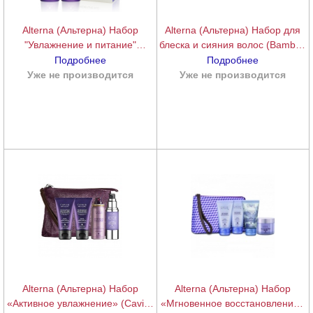
Alterna (Альтерна) Набор
Alterna (Альтерна) Набор для
"Увлажнение и питание"
блеска и сияния волос (Bamboo
(Шампунь+Кондиционер) (Caviar
Shine On-the-Go Travel Kit),
Подробнее
Подробнее
Moisture Duo), 500 мл.
40+40+40+25 мл.
Уже не производится
подробнее
Уже не производится
подробнее
Alterna (Альтерна) Набор
Alterna (Альтерна) Набор
«Активное увлажнение» (Caviar
«Мгновенное восстановление»