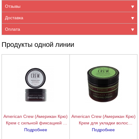
Отзывы
Доставка
Оплата
Продукты одной линии
American Crew (Американ Крю)
American Crew (Американ Крю)
Крем с сильной фиксацией и
Крем для укладки волос
высоким уровнем блеска для
(Forming Cream), 150 гр.
Подробнее
Подробнее
укладки волос и усов (Grooming
подробнее
подробнее