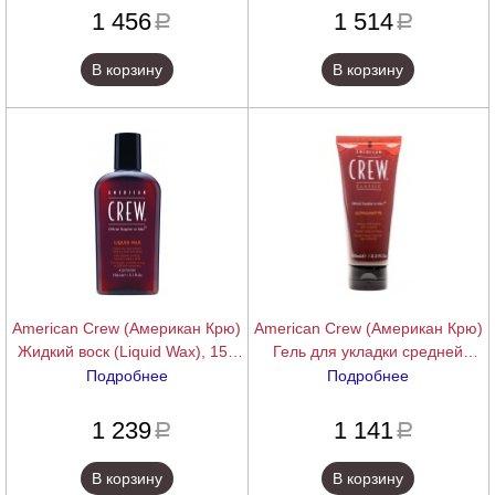
Cream), 85 гр.
1 456
1 514
a
a
В корзину
В корзину
American Crew (Американ Крю)
American Crew (Американ Крю)
Жидкий воск (Liquid Wax), 150
Гель для укладки средней
мл.
фиксации (Classic Ultramatte),
Подробнее
Подробнее
100 мл.
подробнее
подробнее
1 239
1 141
a
a
В корзину
В корзину