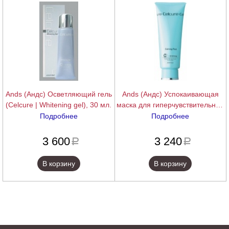
Ands (Андс) Осветляющий гель
Ands (Андс) Успокаивающая
(Celcure | Whitening gel), 30 мл.
маска для гиперчувствительной
и куперозной кожи (Celcure |
Подробнее
Подробнее
Calming pack), 100 мл
подробнее
подробнее
3 600
3 240
a
a
В корзину
В корзину