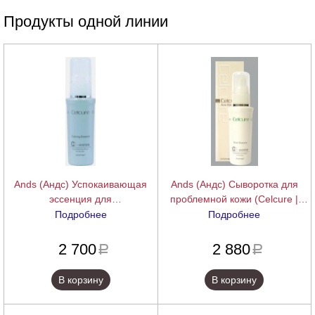
Продукты одной линии
Ands (Андс) Успокаивающая
Ands (Андс) Сыворотка для
эссенция для
проблемной кожи (Celcure |
гиперчувствительной и
Acne Essence), 30 мл.
Подробнее
Подробнее
куперозной кожи (Celcure |
подробнее
подробнее
Сalming essence), 30 мл.
2 700
2 880
a
a
В корзину
В корзину