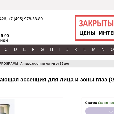
2426
,
+7 (495) 978-38-89
19:00
ной
C
D
E
F
G
H
I
J
K
L
M
N
O
ROGRAMM - Антивозрастная линия от 35 лет
ющая эссенция для лица и зоны глаз (G
Статус:
Уже не пр
хо