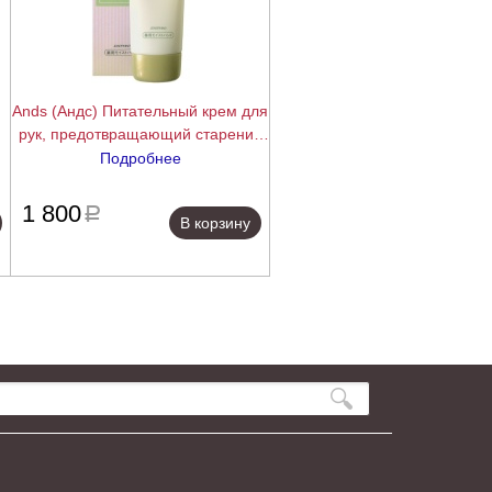
Ands (Андс) Питательный крем для
рук, предотвращающий старение
кожи (Josephine Moist hand), 90 мл
Подробнее
ее
подробнее
1 800
a
В корзину