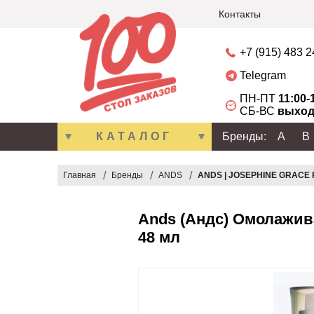
Контакты
+7 (915) 483 
Telegram
ПН-ПТ
11:00-
СБ-ВС
выход
КАТАЛОГ
Бренды:
A
B
Главная
Бренды
ANDS
ANDS | JOSEPHINE GRACE P
Ands (Андс) Омолажива
48 мл