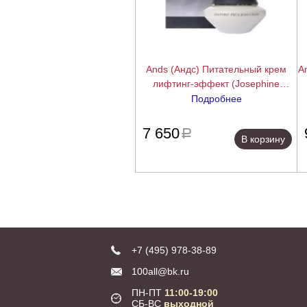
Ands (Андс) Питательный крем
A
лифтинг-эффект (Josephine
Program cream), 30 мл
Подробнее
подробнее
7 650
a
В корзину
+7 (495) 978-38-89
100all@bk.ru
ПН-ПТ
11:00-19:00
СБ-ВС
выходной