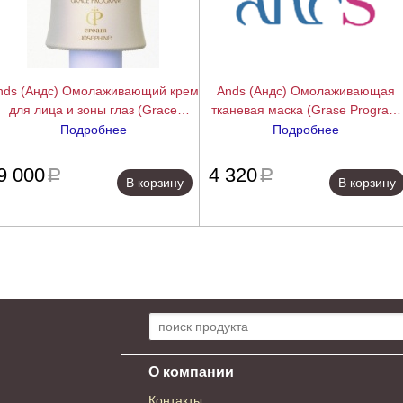
nds (Андс) Омолаживающий крем
Ands (Андс) Омолаживающая
для лица и зоны глаз (Grace
тканевая маска (Grase Program
Program cream), 40 г
Delux Rose Mask), 6х22 мл
Подробнее
Подробнее
подробнее
подробн
9 000
4 320
a
a
В корзину
В корзину
Поиск по сайту:
О компании
Контакты