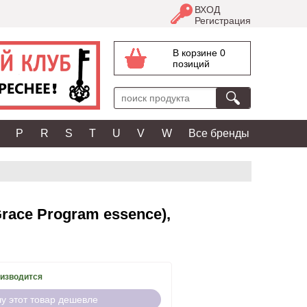
ВХОД
Регистрация
В корзине 0
позиций
P
R
S
T
U
V
W
Все бренды
race Program essence),
оизводится
чу этот товар дешевле