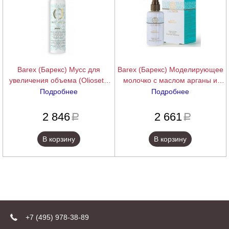
Barex (Барекс) Мусс для
Barex (Барекс) Моделирующее
увеличения объема (Olioseta
молочко с маслом арганы и
Oro Del Marocco), 200 мл.
маслом семян льна (Olioseta
Подробнее
Подробнее
Oro del Marocco | Styling Cream
подробнее
подробнее
for Hair), 250 мл
2 846
2 661
a
a
В корзину
В корзину
+7 (495) 978-38-89