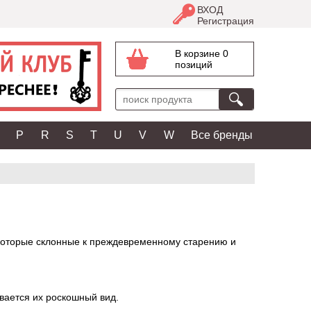
ВХОД
Регистрация
В корзине 0
позиций
P
R
S
T
U
V
W
Все бренды
 которые склонные к преждевременному старению и
ивается их роскошный вид.