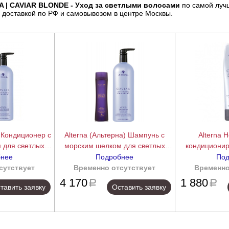
 | CAVIAR BLONDE - Уход за светлыми волосами
по самой луч
 с доставкой по РФ и самовывозом в центре Москвы.
) Кондиционер с
Alterna (Альтерна) Шампунь с
Alterna
 для светлых
морским шелком для светлых
кондициони
-Aging | Seasilk
волос (Caviar Anti-Aging | Seasilk
светлых волос
бнее
Подробнее
Под
), 250/1000 мл.
blonde shampoo), 250/1000 мл.
seasilk blonde l
сутствует
подробнее
Временно отсутствует
подробнее
Временно
1
4 170
1 880
a
a
тавить заявку
Оставить заявку