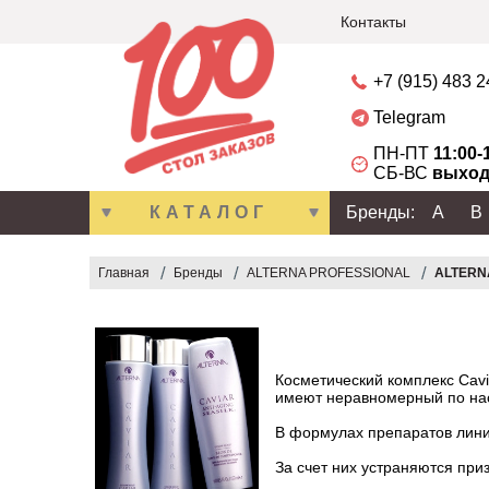
Контакты
+7 (915) 483 
Telegram
ПН-ПТ
11:00-
СБ-ВС
выход
КАТАЛОГ
Бренды:
A
B
Главная
Бренды
ALTERNA PROFESSIONAL
ALTERNA
Косметический комплекс Cav
имеют неравномерный по нас
В формулах препаратов лини
За счет них устраняются пр