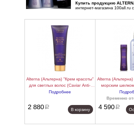
Купить продукцию ALTERNA
интернет-магазина 100all.ru
Alterna (Альтерна) "Крем красоты"
Alterna (Альтерна
для светлых волос (Caviar Anti-
морским шелком
aging Blond Beauty Balm), 125 мл
волос (Caviar Anti
Подробнее
Подро
blonde conditioner
подробнее
Временно от
2 880
4 590
a
a
В корзину
Ос