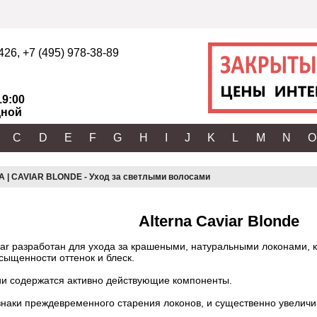
2426
,
+7 (495) 978-38-89
19:00
ной
C
D
E
F
G
H
I
J
K
L
M
N
O
 | CAVIAR BLONDE - Уход за светлыми волосами
Alterna Caviar Blonde
iar разработан для ухода за крашеными, натуральными локонами,
ыщенности оттенок и блеск.
и содержатся активно действующие компоненты.
изнаки преждевременного старения локонов, и существенно увелич