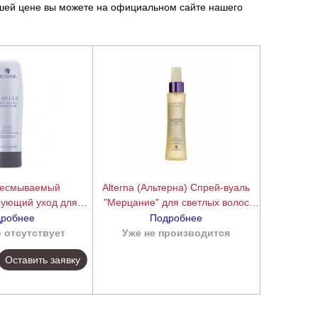
шей цене вы можете на официальном сайте нашего
 Несмываемый
Alterna (Альтерна) Спрей-вуаль
рующий уход для
"Мерцание" для светлых волос
 Caviar anti-aging
(Caviar Anti-aging Blonde
робнее
Подробнее
eave-in conditioner,
Brightening Mist), 100 мл
 отсутствует
подробнее
Уже не производится
подробнее
50 мл.
Оставить заявку