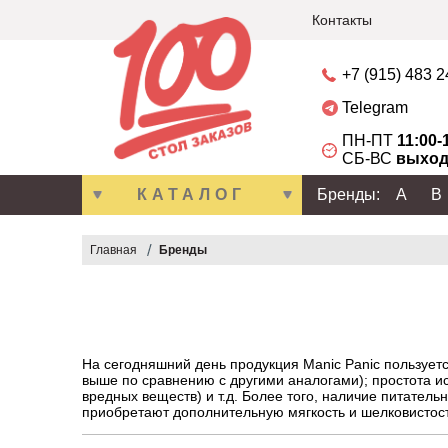
Контакты
+7 (915) 483 
Telegram
ПН-ПТ
11:00-
СБ-ВС
выход
КАТАЛОГ
Бренды:
A
B
Главная
Бренды
На сегодняшний день продукция Manic Panic пользуетс
выше по сравнению с другими аналогами); простота ис
вредных веществ) и т.д. Более того, наличие питател
приобретают дополнительную мягкость и шелковистость