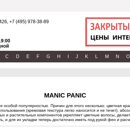
2426
,
+7 (495) 978-38-89
19:00
ной
C
D
E
F
G
H
I
J
K
L
M
N
O
MANIC PANIC
я особой популярностью. Причин для этого несколько: цветная кра
пользования (кремовая текстура легко наносится и не течет); абсо
ьных и растительных компонентов укрепляет цветные волосы, дела
, и для их укладки теперь достаточно иметь под рукой фен и расче