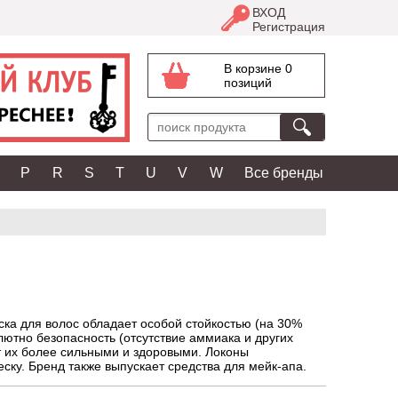
ВХОД
Регистрация
В корзине 0
позиций
P
R
S
T
U
V
W
Все бренды
ска для волос обладает особой стойкостью (на 30%
лютно безопасность (отсутствие аммиака и других
ет их более сильными и здоровыми. Локоны
ску. Бренд также выпускает средства для мейк-апа.