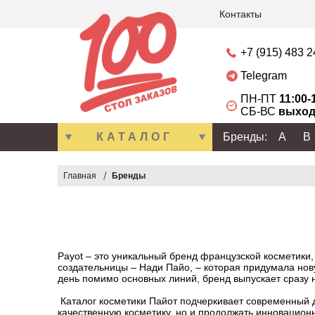
Контакты
+7 (915) 483 
Telegram
ПН-ПТ
11:00-
СБ-ВС
выход
КАТАЛОГ
Бренды:
A
B
Главная
Бренды
Payot – это уникальный бренд французской косметики
создательницы – Нади Пайо, – которая придумала нов
день помимо основных линий, бренд выпускает сразу 
Каталог косметики Пайот подчеркивает современный де
качественную косметику, но и продолжать инновацио