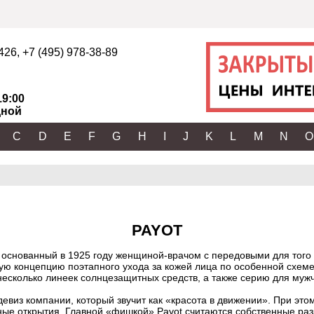
2426
,
+7 (495) 978-38-89
19:00
ной
C
D
E
F
G
H
I
J
K
L
M
N
O
PAYOT
, основанный в 1925 году женщиной-врачом с передовыми для того
ую концепцию поэтапного ухода за кожей лица по особенной схем
несколько линеек солнцезащитных средств, а также серию для муж
виз компании, который звучит как «красота в движении». При этом
нные открытия. Главной «фишкой» Payot считаются собственные ра