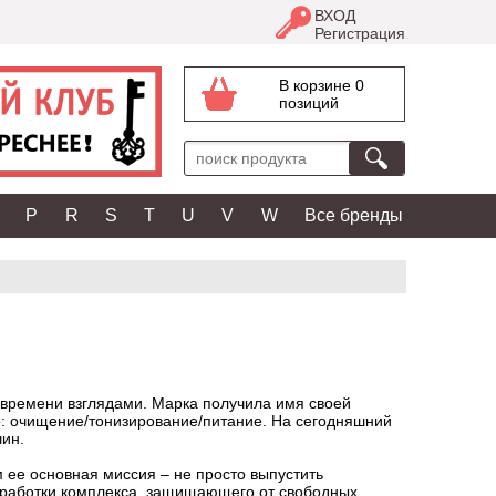
ВХОД
Регистрация
В корзине 0
позиций
P
R
S
T
U
V
W
Все бренды
 времени взглядами. Марка получила имя своей
е: очищение/тонизирование/питание. На сегодняшний
чин.
 ее основная миссия – не просто выпустить
зработки комплекса, защищающего от свободных